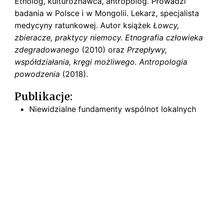
Etnolog, kulturoznawca, antropolog. Prowadzi
s
k
badania w Polsce i w Mongolii. Lekarz, specjalista
i
medycyny ratunkowej. Autor książek
Łowcy,
zbieracze, praktycy niemocy. Etnografia człowieka
zdegradowanego
(2010) oraz
Przepływy,
współdziałania, kręgi możliwego. Antropologia
powodzenia
(2018).
Publikacje:
Niewidzialne fundamenty wspólnot lokalnych