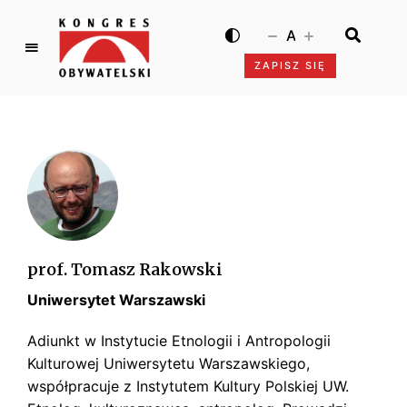
A
ZAPISZ SIĘ
K
o
n
g
r
e
s
O
b
prof. Tomasz Rakowski
y
Uniwersytet Warszawski
w
a
Adiunkt w Instytucie Etnologii i Antropologii
t
Kulturowej Uniwersytetu Warszawskiego,
e
współpracuje z Instytutem Kultury Polskiej UW.
l