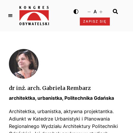
A
ZAPISZ SIĘ
K
o
n
g
r
e
s
O
b
dr inż. arch. Gabriela Rembarz
y
architektka, urbanistka, Politechnika Gdańska
w
a
Architektka, urbanistka, aktywna projektantka.
t
Adiunkt w Katedrze Urbanistyki i Planowania
e
Regionalnego Wydziału Architektury Politechniki
l