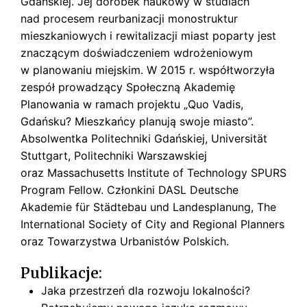
Gdańskiej. Jej dorobek naukowy w studiach
s
k
nad procesem reurbanizacji monostruktur
i
mieszkaniowych i rewitalizacji miast poparty jest
znaczącym doświadczeniem wdrożeniowym
w planowaniu miejskim. W 2015 r. współtworzyła
zespół prowadzący Społeczną Akademię
Planowania w ramach projektu „Quo Vadis,
Gdańsku? Mieszkańcy planują swoje miasto”.
Absolwentka Politechniki Gdańskiej, Universität
Stuttgart, Politechniki Warszawskiej
oraz Massachusetts Institute of Technology SPURS
Program Fellow. Członkini DASL Deutsche
Akademie für Städtebau und Landesplanung, The
International Society of City and Regional Planners
oraz Towarzystwa Urbanistów Polskich.
Publikacje:
Jaka przestrzeń dla rozwoju lokalności?