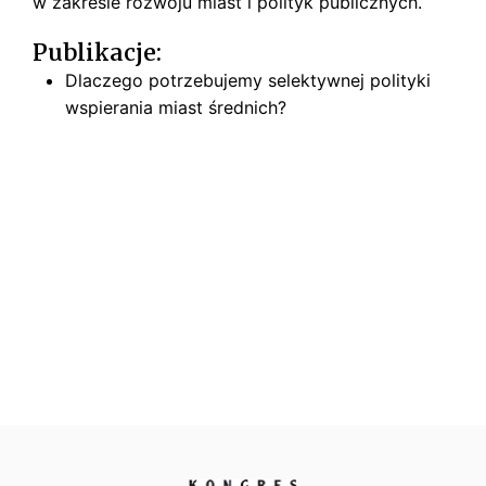
w zakresie rozwoju miast i polityk publicznych.
s
k
Publikacje:
i
Dlaczego potrzebujemy selektywnej polityki
wspierania miast średnich?