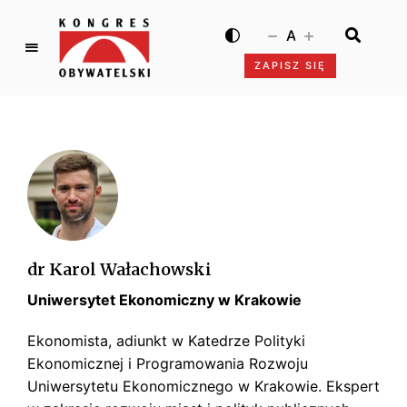
A
ZAPISZ SIĘ
K
o
n
g
r
e
s
O
b
dr Karol Wałachowski
y
Uniwersytet Ekonomiczny w Krakowie
w
a
Ekonomista, adiunkt w Katedrze Polityki
t
Ekonomicznej i Programowania Rozwoju
e
Uniwersytetu Ekonomicznego w Krakowie. Ekspert
l