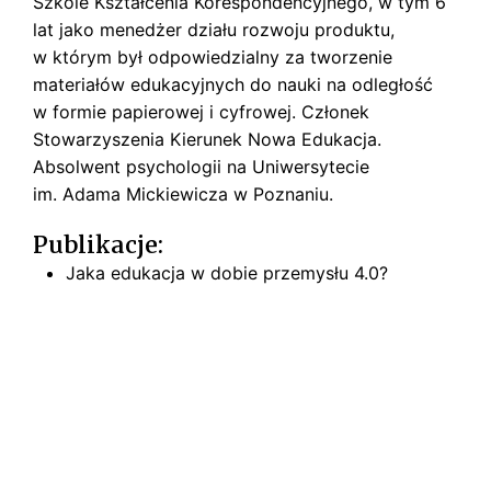
Szkole Kształcenia Korespondencyjnego, w tym 6
s
k
lat jako menedżer działu rozwoju produktu,
i
w którym był odpowiedzialny za tworzenie
materiałów edukacyjnych do nauki na odległość
w formie papierowej i cyfrowej. Członek
Stowarzyszenia Kierunek Nowa Edukacja.
Absolwent psychologii na Uniwersytecie
im. Adama Mickiewicza w Poznaniu.
Publikacje:
Jaka edukacja w dobie przemysłu 4.0?