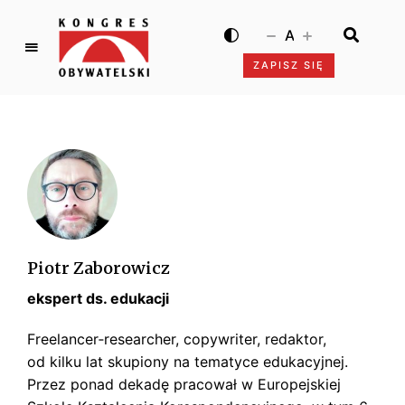
A
ZAPISZ SIĘ
K
o
n
g
r
e
s
O
b
Piotr Zaborowicz
y
ekspert ds. edukacji
w
a
Freelancer­‑researcher, copywriter, redaktor,
t
od kilku lat skupiony na tematyce edukacyjnej.
e
Przez ponad dekadę pracował w Europejskiej
l