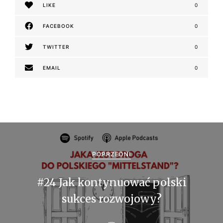
LIKE
0
FACEBOOK
0
TWITTER
0
EMAIL
0
N
a
POPRZEDNI
w
#24 Jak kontynuować polski
i
sukces rozwojowy?
g