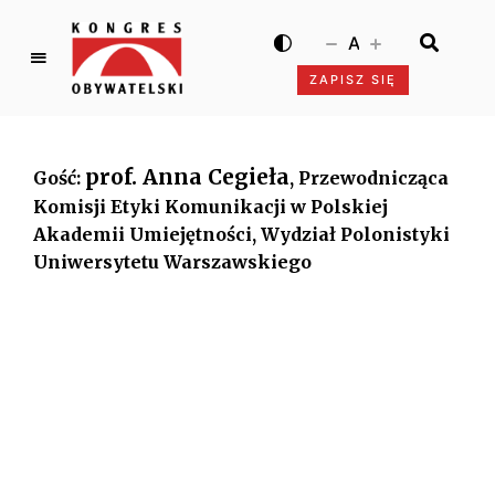
A
ZAPISZ SIĘ
K
o
n
prof. Anna Cegieła
Gość:
, Przewodnicząca
g
r
Komisji Etyki Komunikacji w Polskiej
e
Akademii Umiejętności, Wydział Polonistyki
s
Uniwersytetu Warszawskiego
O
b
y
w
a
t
e
l