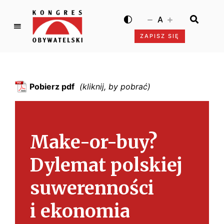
A
ZAPISZ SIĘ
K
o
n
g
Pobierz pdf
r
e
s
O
Make-or-buy?
b
y
Dylemat polskiej
w
a
suwerenności
t
e
i ekonomia
l