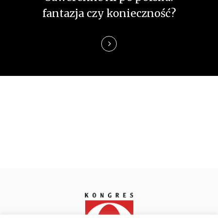
p
fantazja czy konieczność?
i
s
u