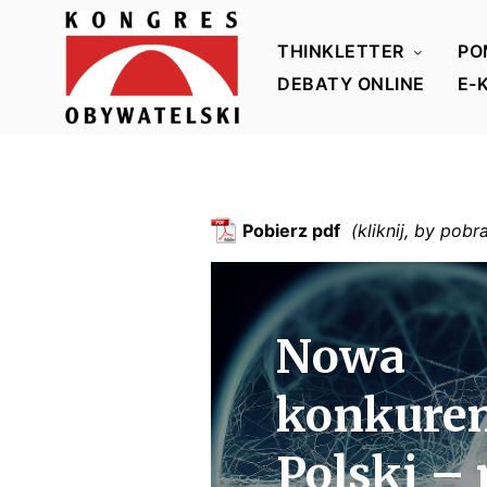
THINKLETTER
PO
DEBATY ONLINE
E-
K
o
n
g
Pobierz pdf
r
e
s
Nowa
O
b
konkuren
y
w
Polski – 
a