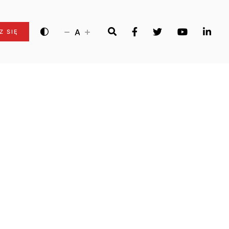
A
Z SIĘ