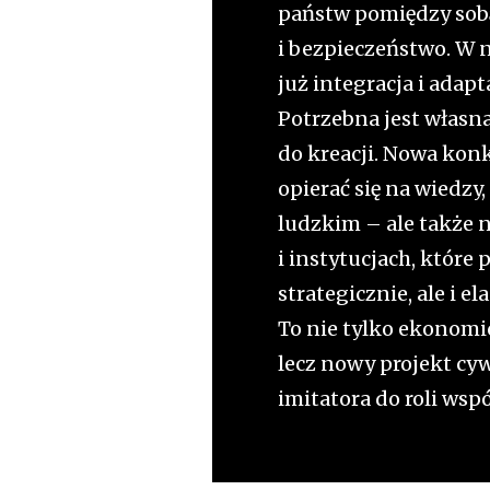
państw pomiędzy sobą
i bezpieczeństwo. W
już integracja i adap
Potrzebna jest własna
do kreacji. Nowa kon
opierać się na wiedzy,
ludzkim – ale także 
i instytucjach, które p
strategicznie, ale i el
To nie tylko ekonom
lecz nowy projekt cywi
imitatora do roli wsp