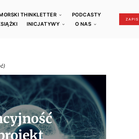
MORSKI THINKLETTER
PODCASTY
ZAPIS
KSIĄŻKI
INICJATYWY
O NAS
cyjność
projekt