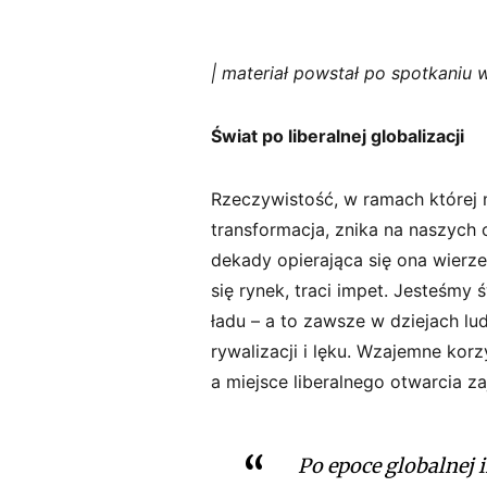
| materiał powstał po spotkaniu
Świat po liberalnej globalizacji
Rzeczywistość, w ramach której 
transformacja, znika na naszych o
dekady opierająca się ona wierze
się rynek, traci impet. Jesteśm
ładu – a to zawsze w dziejach lu
rywalizacji i lęku. Wzajemne kor
a miejsce liberalnego otwarcia z
Po
epoce
globalnej