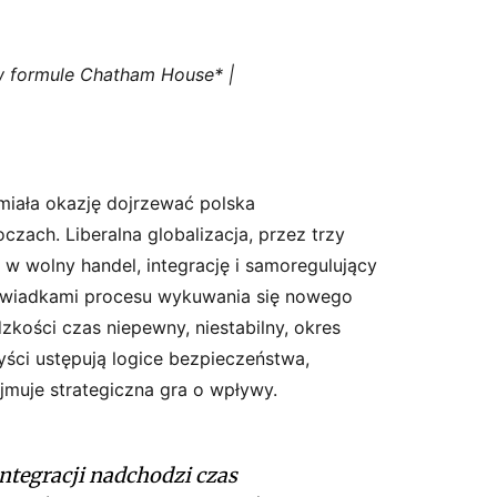
 w formule Chatham House* |
miała okazję dojrzewać polska
czach. Liberalna globalizacja, przez trzy
 w wolny handel, integrację i samoregulujący
y świadkami procesu wykuwania się nowego
dzkości czas niepewny, niestabilny, okres
zyści ustępują logice bezpieczeństwa,
ajmuje strategiczna gra o wpływy.
integracji
nadchodzi
czas