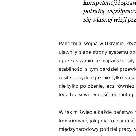
kompetencji
i
spraw
potrafią
współprac
się
własnej
wizji
prz
Pandemia, wojna w Ukrainie, kry
ujawniły słabe strony systemu o
i poszukiwaniu jak najtańszej si
stabilność, a tym bardziej prze
o sile decyduje już nie tylko kos
nie tylko położenie, lecz również
lecz też suwerenność technologi
W takim świecie każde państwo 
konkurować, jaką ma tożsamość 
międzynarodowy podział pracy, w