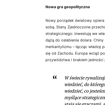
Nowa gra geopolityczna
Nowy porządek światowy opiera 
sobą. Stany Zjednoczone przecho
strategicznego: inwestują we wła
dążą do osłabienia dolara. Chin
merkantylizmu – łącząc władzę pa
się od Zachodu. Europa wciąż po
przywództwa i brakiem jedności 
W świecie rywalizu
wiedzieć, do którego
wiedzieć, co jesteś
myślące strategiczn
stają się graczami,