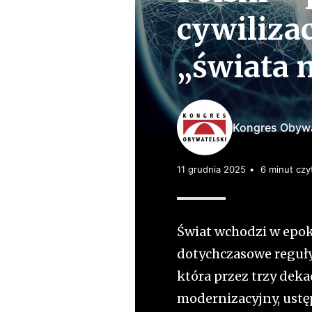
t
cywiliza
e
ls
„świata 
k
i
Kongres Obywa
11 grudnia 2025
6 minut czy
Świat wchodzi w epokę
dotychczasowe reguły 
która przez trzy dek
modernizacyjny, ustę