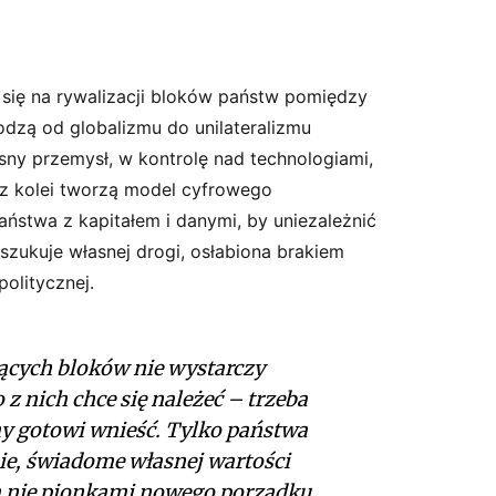
się na rywalizacji bloków państw pomiędzy
dzą od globalizmu do unilateralizmu
sny przemysł, w kontrolę nad technologiami,
y z kolei tworzą model cyfrowego
ństwa z kapitałem i danymi, by uniezależnić
szukuje własnej drogi, osłabiona brakiem
politycznej.
jących bloków nie wystarczy
 z nich chce się należeć – trzeba
my gotowi wnieść. Tylko państwa
ie, świadome własnej wartości
 a nie pionkami nowego porządku.