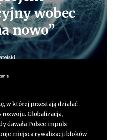
cyjny wobec
na nowo”
telski
tania
, w której przestają działać
rozwoju. Globalizacja,
ady dawała Polsce impuls
puje miejsca rywalizacji bloków