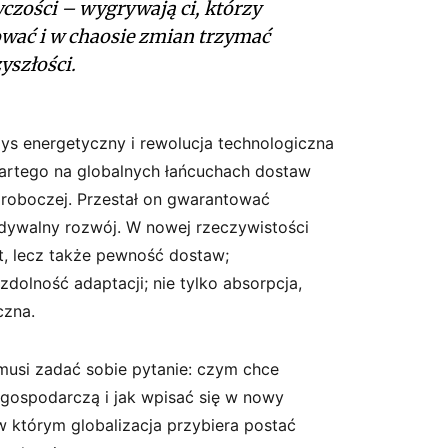
czości
–
wygrywają
ci,
którzy
ować
i
w
chaosie
zmian
trzymać
yszłości
.
zys energetyczny i rewolucja technologiczna
partego na globalnych łańcuchach dostaw
ły roboczej. Przestał on gwarantować
widywalny rozwój. W nowej rzeczywistości
zt, lecz także pewność dostaw;
 zdolność adaptacji; nie tylko absorpcja,
czna.
musi zadać sobie pytanie: czym chce
gospodarczą i jak wpisać się w nowy
 którym globalizacja przybiera postać