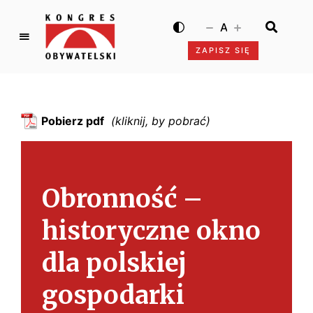
A
ZAPISZ SIĘ
K
o
n
g
Pobierz pdf
r
e
s
O
Obronność –
b
y
historyczne okno
w
a
dla polskiej
t
e
gospodarki
l