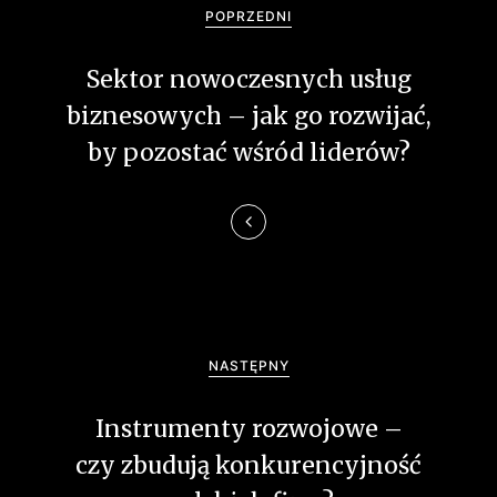
a
POPRZEDNI
w
Sektor nowoczesnych usług
i
biznesowych – jak go rozwijać,
g
by pozostać wśród liderów?
a
c
j
a
w
NASTĘPNY
p
Instrumenty rozwojowe –
i
czy zbudują konkurencyjność