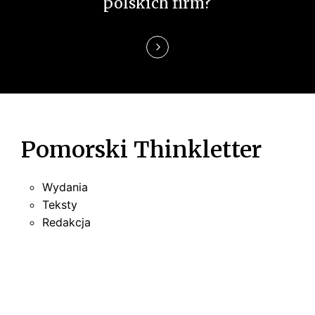
polskich firm?
s
u
Pomorski Thinkletter
Wydania
Teksty
Redakcja