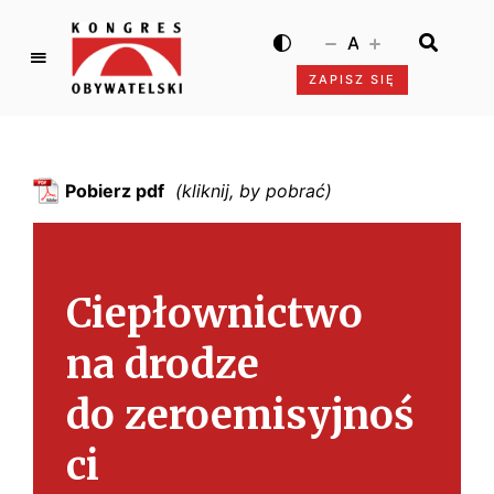
A
ZAPISZ SIĘ
K
o
n
g
Pobierz pdf
r
e
s
O
Ciepłownictwo
b
y
na drodze
w
a
do zeroemisyjnoś
t
e
ci
l