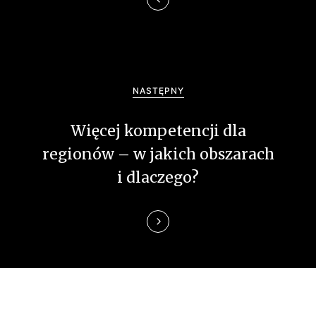
a
c
j
NASTĘPNY
a
Więcej kompetencji dla
w
regionów – w jakich obszarach
p
i dlaczego?
i
s
u