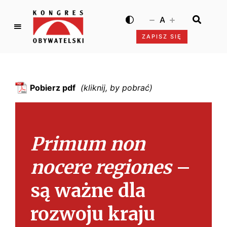
A
ZAPISZ SIĘ
K
o
n
g
Pobierz pdf
r
e
s
O
Primum non
b
y
nocere regiones
–
w
a
są ważne dla
t
e
rozwoju kraju
l