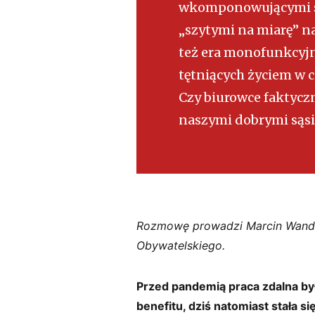
wkomponowującymi się
„szytymi na miarę” na
też era monofunkcyj
tętniących życiem w c
Czy biurowce faktyczn
naszymi dobrymi sąs
Rozmowę prowadzi Marcin Wandał
Obywatelskiego.
Przed pandemią praca zdalna b
benefitu, dziś natomiast stała 