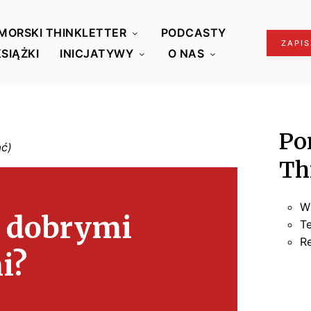
MORSKI THINKLETTER
PODCASTY
ZAPIS
KSIĄŻKI
INICJATYWY
O NAS
Po
Th
W
 dobrymi
T
R
i?