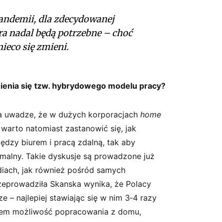
ndemii, dla zdecydowanej
ra nadal będą potrzebne – choć
nieco się zmieni.
ienia się tzw. hybrydowego modelu pracy?
a uwadze, że w dużych korporacjach
home
 warto natomiast zastanowić się, jak
iędzy biurem i pracą zdalną, tak aby
malny. Takie dyskusje są prowadzone już
iach, jak również pośród samych
zeprowadziła Skanska wynika, że Polacy
e – najlepiej stawiając się w nim 3‑4 razy
asem możliwość popracowania z domu,