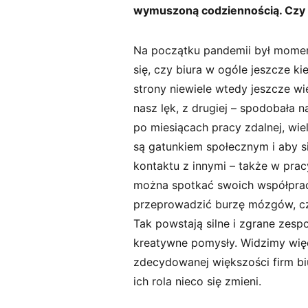
wymuszoną codziennością. Czy t
Na początku pandemii był moment
się, czy biura w ogóle jeszcze k
strony niewiele wtedy jeszcze w
nasz lęk, z drugiej – spodobała n
po miesiącach pracy zdalnej, wie
są gatunkiem społecznym i aby s
kontaktu z innymi – także w prac
można spotkać swoich współpra
przeprowadzić burzę mózgów, cz
Tak powstają silne i zgrane zespo
kreatywne pomysły. Widzimy wię
zdecydowanej większości firm bi
ich rola nieco się zmieni.