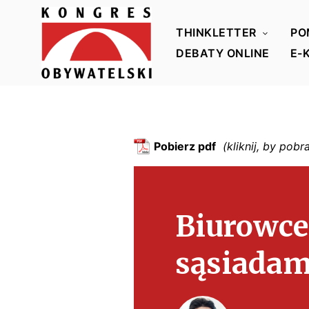
THINKLETTER
PO
DEBATY ONLINE
E-
K
o
n
g
Pobierz pdf
r
e
s
Biurowce
O
b
sąsiadam
y
w
a