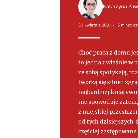
t
Katarzyna Zaw
e
ls
30 kwietnia 2021
5 minut cz
k
i
Choć praca z domu jes
to jednak właśnie w b
ze sobą spotykają, ro
tworzą się silne i zgra
najbardziej kreatyw
nie spowoduje zatem,
z miejskiej przestrzen
od tych dzisiejszych.
częściej zastępowan