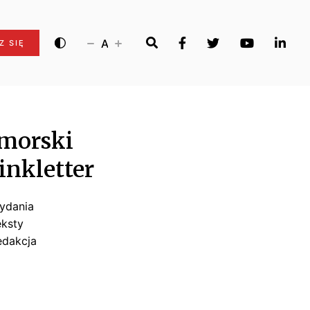
A
Z SIĘ
morski
inkletter
ydania
eksty
edakcja