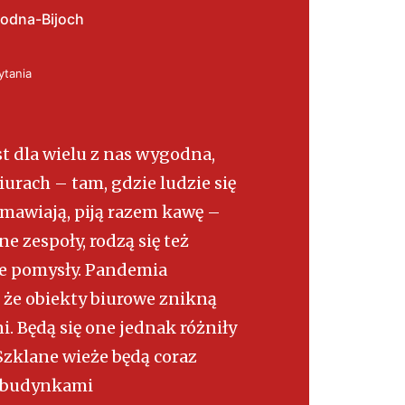
odna-Bijoch
ytania
t dla wielu z nas wygodna,
iurach – tam, gdzie ludzie się
zmawiają, piją razem kawę –
ne zespoły, rodzą się też
ne pomysły. Pandemia
 że obiekty biurowe znikną
i. Będą się one jednak różniły
 Szklane wieże będą coraz
e budynkami