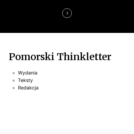
s
u
Pomorski Thinkletter
Wydania
Teksty
Redakcja