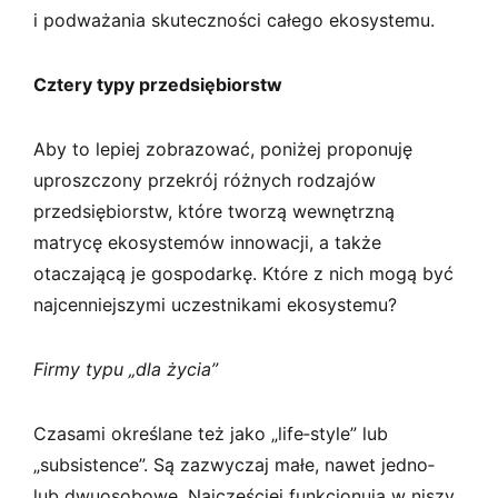
i podważania skuteczności całego ekosystemu.
Cztery typy przedsiębiorstw
Aby to lepiej zobrazować, poniżej proponuję
uproszczony przekrój różnych rodzajów
przedsiębiorstw, które tworzą wewnętrzną
matrycę ekosystemów innowacji, a także
otaczającą je gospodarkę. Które z nich mogą być
najcenniejszymi uczestnikami ekosystemu?
Firmy typu „dla życia”
Czasami określane też jako „life­‑style” lub
„subsistence”. Są zazwyczaj małe, nawet jedno‑
lub dwuosobowe. Najczęściej funkcjonują w niszy