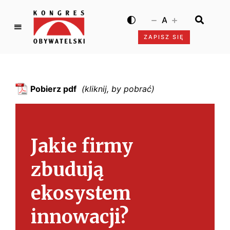
A
ZAPISZ SIĘ
K
o
n
g
Pobierz pdf
r
e
s
O
Jakie firmy
b
y
zbudują
w
a
ekosystem
t
e
innowacji?
l