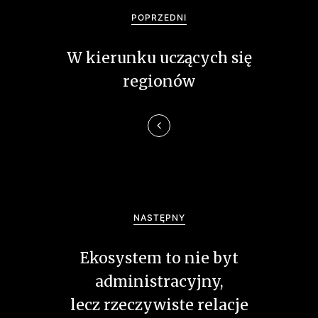
a
POPRZEDNI
w
W kierunku uczących się
i
regionów
g
a
c
j
a
NASTĘPNY
w
Ekosystem to nie byt
p
administracyjny,
i
lecz rzeczywiste relacje