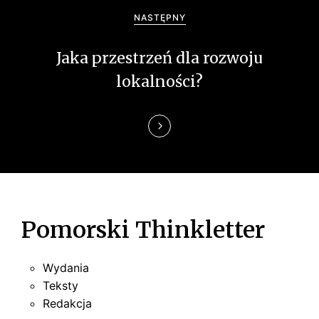
a
NASTĘPNY
w
Jaka przestrzeń dla rozwoju
p
lokalności?
i
s
u
Pomorski Thinkletter
Wydania
Teksty
Redakcja