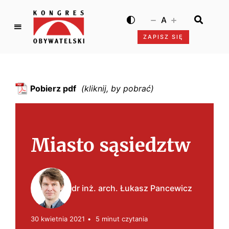
A
ZAPISZ SIĘ
K
o
n
g
Pobierz pdf
r
e
s
O
Miasto sąsiedztw
b
y
w
a
dr inż. arch. Łukasz Pancewicz
t
e
l
30 kwietnia 2021
5 minut czytania