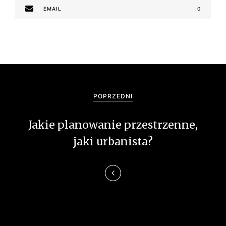
EMAIL
0
N
a
POPRZEDNI
w
Jakie planowanie przestrzenne,
i
jaki urbanista?
g
a
c
j