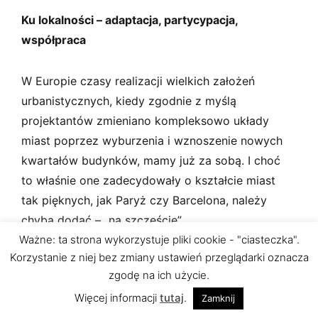
Ku lokalności – adaptacja, partycypacja,
współpraca
W Europie czasy realizacji wielkich założeń
urbanistycznych, kiedy zgodnie z myślą
projektantów zmieniano kompleksowo układy
miast poprzez wyburzenia i wznoszenie nowych
kwartałów budynków, mamy już za sobą. I choć
to właśnie one zadecydowały o kształcie miast
tak pięknych, jak Paryż czy Barcelona, należy
chyba dodać – „na szczęście”.
Ważne: ta strona wykorzystuje pliki cookie - "ciasteczka".
Korzystanie z niej bez zmiany ustawień przeglądarki oznacza
Dziś „świętym Graalem” wszystkich wysoko
zgodę na ich użycie.
zurbanizowanych obszarów na Starym
Więcej informacji
tutaj
.
Zamknij
Kontynencie jest pytanie o to, jak w ramach