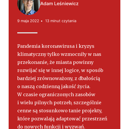
s
Adam Leśniewicz
k
i
9 maja 2022
13 minut czytania
Pandemia koronawirusa i kryzys
klimatyczny tylko wzmocniły w nas
przekonanie, że miasta powinny
rozwijać się w innej logice, w sposób
bardziej zrównoważony, z dbałością
o naszą codzienną jakość życia.
W czasie ograniczonych zasobów
i wielu pilnych potrzeb, szczególnie
cenne są stosunkowo tanie projekty,
które pozwalają adaptować przestrzeń
do nowych funkcji i wyzwań.