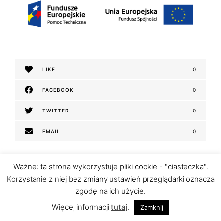
LIKE
0
FACEBOOK
0
TWITTER
0
EMAIL
0
Ważne: ta strona wykorzystuje pliki cookie - "ciasteczka".
Korzystanie z niej bez zmiany ustawień przeglądarki oznacza
N
zgodę na ich użycie.
Więcej informacji
tutaj
.
Zamknij
a
POPRZEDNI