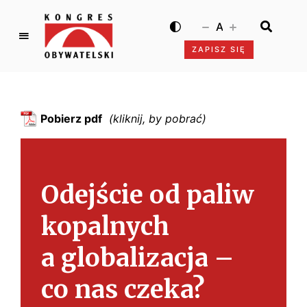
A
ZAPISZ SIĘ
K
o
n
g
Pobierz pdf
r
e
s
O
Odejście od paliw
b
y
kopalnych
w
a
a globalizacja –
t
e
co nas czeka?
l