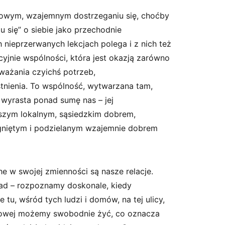
owym, wzajemnym dostrzeganiu się, choćby
u się” o siebie jako przechodnie
h nieprzerwanych lekcjach polega i z nich też
yjnie wspólności, która jest okazją zarówno
uważania czyichś potrzeb,
tnienia. To wspólność, wytwarzana tam,
 wyrasta ponad sumę nas – jej
aszym lokalnym, sąsiedzkim dobrem,
gniętym i podzielanym wzajemnie dobrem
he w swojej zmienności są nasze relacje.
ład – rozpoznamy doskonale, kiedy
e tu, wśród tych ludzi i domów, na tej ulicy,
dowej możemy swobodnie żyć, co oznacza