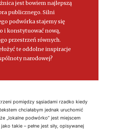
óżnica jest bowiem najlepszą
ra publicznego. Silni
ego podwórka stajemy się
o i konstytuować nową,
ogo przestrzeń równych.
łożyć te oddolne inspiracje
spólnoty narodowej?
estrzeni pomiędzy sąsiadami rzadko kiedy
 tekstem chciałabym jednak uruchomić
 że „lokalne podwórko” jest miejscem
– jako takie – pełne jest siły, opisywanej