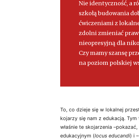
Nie identyczność, a r
szkołą budowania dob
ćwiczeniami z lokaln
zdolni zmieniać praw
nieopresyjną dla nik
Czy mamy szansę prze
na poziom polskiej w
To, co dzieje się w lokalnej prz
kojarzy się nam z edukacją. Tym
właśnie te skojarzenia –pokazać,
edukacyjnym (
locus educandi
) i 