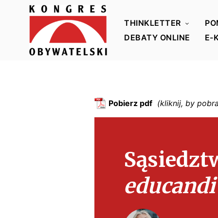
THINKLETTER
PO
DEBATY ONLINE
E-
K
o
n
g
Pobierz pdf
r
e
s
Sąsiedzt
O
b
educandi
y
w
a