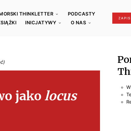
MORSKI THINKLETTER
PODCASTY
ZAPIS
KSIĄŻKI
INICJATYWY
O NAS
Po
Th
W
wo jako
locus
T
R