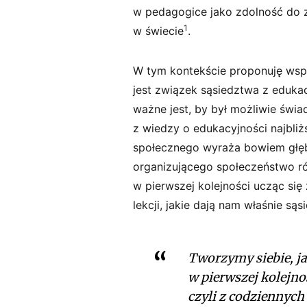
w pedagogice jako zdolność do 
1
w świecie
.
W tym kontekście proponuję wspó
jest związek sąsiedztwa z edukac
ważne jest, by był możliwie świ
z wiedzy o edukacyjności najbli
społecznego wyraża bowiem głębo
organizującego społeczeństwo ró
w pierwszej kolejności ucząc się 
lekcji, jakie dają nam właśnie są
Tworzymy siebie, j
w pierwszej kolejnoś
czyli z codziennych 