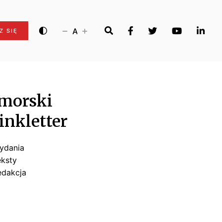
A
Z SIĘ
morski
inkletter
ydania
eksty
edakcja