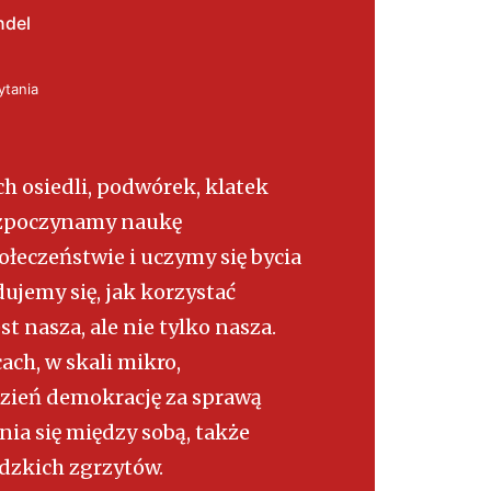
ndel
ytania
h osiedli, podwórek, klatek
ozpoczynamy naukę
łeczeństwie i uczymy się bycia
ujemy się, jak korzystać
st nasza, ale nie tylko nasza.
ach, w skali mikro,
zień demokrację za sprawą
ia się między sobą, także
dzkich zgrzytów.