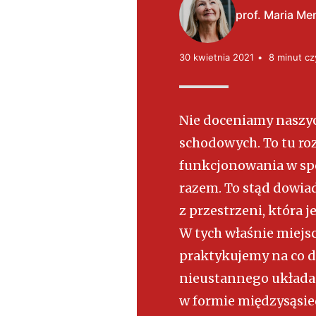
t
prof. Maria Me
e
ls
30 kwietnia 2021
8 minut cz
k
i
Nie doceniamy naszyc
schodowych. To tu r
funkcjonowania w spo
razem. To stąd dowiad
z przestrzeni, która je
W tych właśnie miejsc
praktykujemy na co d
nieustannego układan
w formie międzysąsie