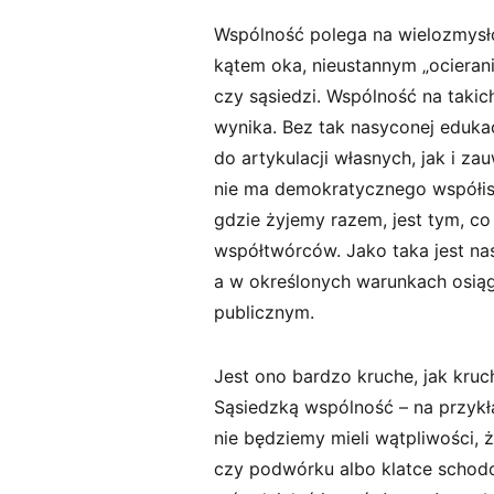
Wspólność polega na wielozmysł
kątem oka, nieustannym „ocierani
czy sąsiedzi. Wspólność na takic
wynika. Bez tak nasyconej edukac
do artykulacji własnych, jak i za
nie ma demokratycznego współis
gdzie żyjemy razem, jest tym, co
współtwórców. Jako taka jest n
a w określonych warunkach osią
publicznym.
Jest ono bardzo kruche, jak kruc
Sąsiedzką wspólność – na przyk
nie będziemy mieli wątpliwości, ż
czy podwórku albo klatce scho