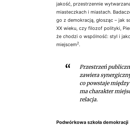
jakość, przestrzennie wytwarzaną
miasteczkach i miastach. Badacz
go z demokracją, głosząc – jak s
XX wieku, czy filozof polityki, P
że chodzi o wspólność: styl i jak
2
miejscem
.
Przestrzeń publicz
zawiera synergiczn
co powstaje między
ma charakter miejs
relacja.
Podwórkowa szkoła demokracji