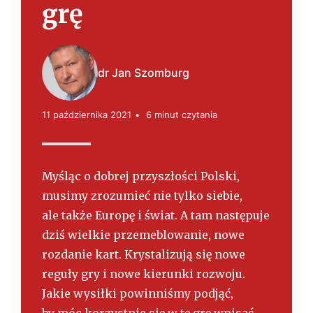
s
grę
k
i
dr Jan Szomburg
11 października 2021
6 minut czytania
Myśląc o dobrej przyszłości Polski,
musimy zrozumieć nie tylko siebie,
ale także Europę i świat. A tam następuje
dziś wielkie przemeblowanie, nowe
rozdanie kart. Krystalizują się nowe
reguły gry i nowe kierunki rozwoju.
Jakie wysiłki powinniśmy podjąć,
by móc korzystnie się w tę grę wpisać,