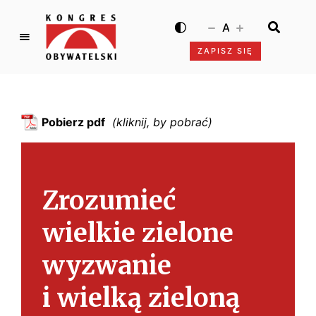
A
ZAPISZ SIĘ
K
o
n
g
Pobierz pdf
r
e
s
O
Zrozumieć
b
y
wielkie zielone
w
a
wyzwanie
t
e
i wielką zieloną
l