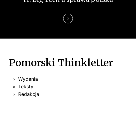
i
s
u
Pomorski Thinkletter
Wydania
Teksty
Redakcja