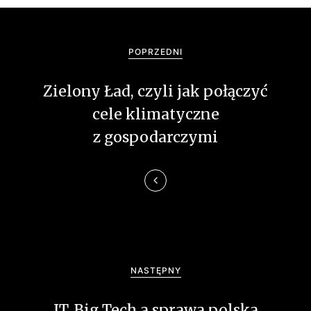
N
a
POPRZEDNI
w
Zielony Ład, czyli jak połączyć
i
cele klimatyczne
g
z gospodarczymi
a
c
j
a
w
NASTĘPNY
p
IT, Big Tech a sprawa polska