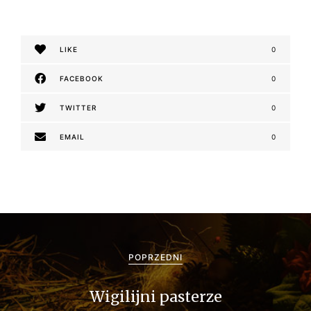
LIKE
0
FACEBOOK
0
TWITTER
0
EMAIL
0
N
a
POPRZEDNI
w
Wigilijni pasterze