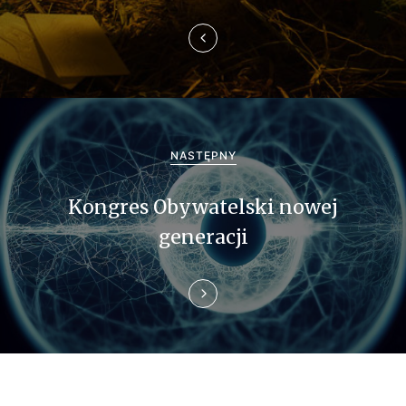
i
g
a
c
j
NASTĘPNY
a
Kongres Obywatelski nowej
w
generacji
p
i
s
u