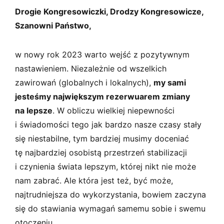
s
Drogie Kongresowiczki, Drodzy Kongresowicze,
k
i
Szanowni Państwo,
w nowy rok 2023 warto wejść z pozytywnym
nastawieniem. Niezależnie od wszelkich
zawirowań (globalnych i lokalnych),
my sami
jesteśmy największym rezerwuarem zmiany
na lepsze
. W obliczu wielkiej niepewności
i świadomości tego jak bardzo nasze czasy stały
się niestabilne, tym bardziej musimy doceniać
tę najbardziej osobistą przestrzeń stabilizacji
i czynienia świata lepszym, której nikt nie może
nam zabrać. Ale która jest też, być może,
najtrudniejsza do wykorzystania, bowiem zaczyna
się do stawiania wymagań samemu sobie i swemu
otoczeniu.