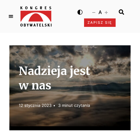
A
ZAPISZ SIĘ
K
o
n
g
r
e
Nadzieja jest
s
O
w nas
b
y
w
12 stycznia 2023
3 minut czytania
a
t
e
l