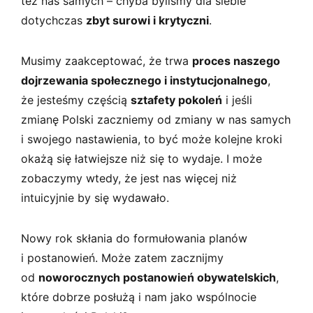
też nas samych – chyba byliśmy dla siebie
dotychczas
zbyt surowi i krytyczni
.
Musimy zaakceptować, że trwa
proces naszego
dojrzewania społecznego i instytucjonalnego
,
że jesteśmy częścią
sztafety pokoleń
i jeśli
zmianę Polski zaczniemy od zmiany w nas samych
i swojego nastawienia, to być może kolejne kroki
okażą się łatwiejsze niż się to wydaje. I może
zobaczymy wtedy, że jest nas więcej niż
intuicyjnie by się wydawało.
Nowy rok skłania do formułowania planów
i postanowień. Może zatem zacznijmy
od
noworocznych postanowień obywatelskich
,
które dobrze posłużą i nam jako wspólnocie