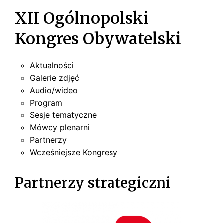
u
XII Ogólnopolski
Kongres Obywatelski
Aktualności
Galerie zdjęć
Audio/wideo
Program
Sesje tematyczne
Mówcy plenarni
Partnerzy
Wcześniejsze Kongresy
Partnerzy strategiczni