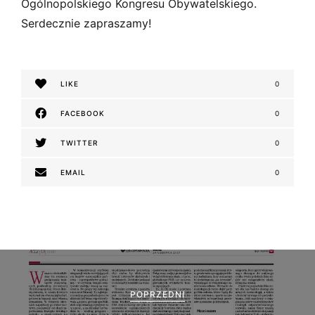
s
Ogólnopolskiego Kongresu Obywatelskiego.
k
Serdecznie zapraszamy!
i
LIKE
0
FACEBOOK
0
TWITTER
0
EMAIL
0
N
a
POPRZEDNI