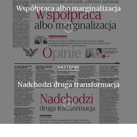
w
Współpraca albo marginalizacja
i
g
a
c
j
NASTĘPNY
a
Nadchodzi druga transformacja
w
p
i
s