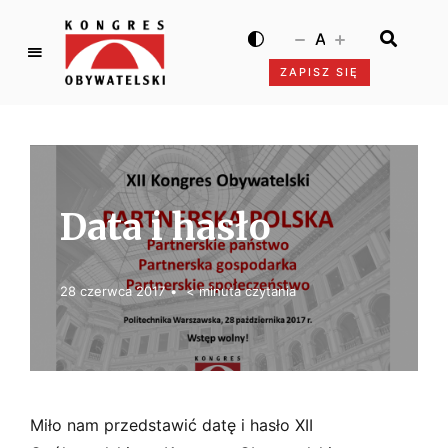
A
ZAPISZ SIĘ
K
o
n
g
r
e
Data i hasło
s
O
b
28 czerwca 2017
< minuta czytania
y
w
a
t
e
Miło nam przedstawić datę i hasło XII
l