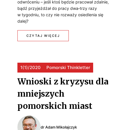
odwróceniu – jeśli ktoś będzie pracował zdalnie,
E
Ó
bądź przyjeżdżał do pracy dwa­‑trzy razy
M
w tygodniu, to czy nie rozważy osiedlenia się
L
dalej?
I
N
I
:
CZYTAJ WIĘCEJ
E
I
C
P
Z
L
W
1(1)/2020
Pomorski Thinkletter
Y
A
Y
Wnioski z kryzysu dla
N
Z
C
Y
mniejszych
W
Z
pomorskich miast
A
E
Ń
K
dr Adam Mikołajczyk
K
A