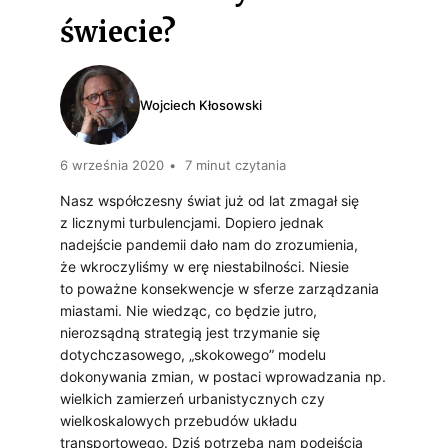
s
świecie?
k
i
Wojciech Kłosowski
6 września 2020
7 minut czytania
Nasz współczesny świat już od lat zmagał się
z licznymi turbulencjami. Dopiero jednak
nadejście pandemii dało nam do zrozumienia,
że wkroczyliśmy w erę niestabilności. Niesie
to poważne konsekwencje w sferze zarządzania
miastami. Nie wiedząc, co będzie jutro,
nierozsądną strategią jest trzymanie się
dotychczasowego, „skokowego” modelu
dokonywania zmian, w postaci wprowadzania np.
wielkich zamierzeń urbanistycznych czy
wielkoskalowych przebudów układu
transportowego. Dziś potrzeba nam podejścia