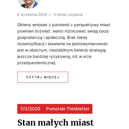
L
N
6 września 2020
3 minut czytania
I
A
Główny wniosek z pandemii z perspektywy miast
M
powinien brzmieć: warto różnicować swoją bazę
S
gospodarczą i społeczną. Brak takiej
A
R
dywersyfikacji i stawianie na jednowymiarowość
jest w obecnym, niestabilnym świecie strategią
T
E
jeszcze bardziej ryzykowną, niż w erze
Y
W
przedpandemicznej.
C
O
:
CZYTAJ WIĘCEJ
Z
L
W
N
U
N
Y
C
1(1)/2020
Pomorski Thinkletter
I
C
J
O
Stan małych miast
H
A
S