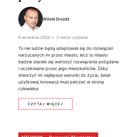
R
A
Z
N
Witold Drożdż
Ą
I
D
6 września 2020
2 minut czytania
O
Z
To nie ludzie będą adaptowali się do rozwiązań
W
narzucanych im przez miasto, lecz to miasto
A
E
będzie starało się wdrożyć rozwiązania pożądane
Ć
i oczekiwane przez jego mieszkańców. Żeby
G
stworzyć im najlepsze warunki do życia, świat
M
użytkowej innowacji musi patrzeć w stronę
O
człowieka.
I
P
A
:
CZYTAJ WIĘCEJ
O
S
M
T
T
O
R
E
J