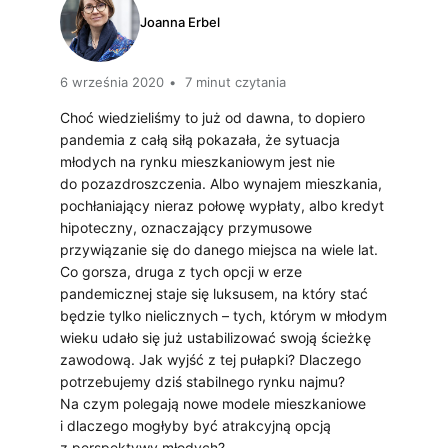
Joanna Erbel
D
Z
6 września 2020
7 minut czytania
A
Choć wiedzieliśmy to już od dawna, to dopiero
pandemia z całą siłą pokazała, że sytuacja
Ć
młodych na rynku mieszkaniowym jest nie
M
do pozazdroszczenia. Albo wynajem mieszkania,
pochłaniający nieraz połowę wypłaty, albo kredyt
I
hipoteczny, oznaczający przymusowe
A
przywiązanie się do danego miejsca na wiele lat.
Co gorsza, druga z tych opcji w erze
S
pandemicznej staje się luksusem, na który stać
będzie tylko nielicznych – tych, którym w młodym
T
wieku udało się już ustabilizować swoją ścieżkę
E
zawodową. Jak wyjść z tej pułapki? Dlaczego
potrzebujemy dziś stabilnego rynku najmu?
M
Na czym polegają nowe modele mieszkaniowe
i dlaczego mogłyby być atrakcyjną opcją
W
z perspektywy młodych?