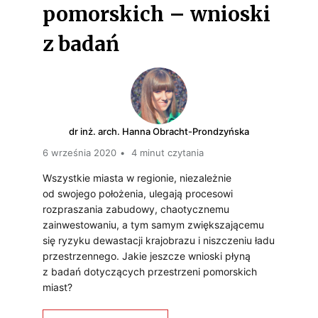
pomorskich – wnioski
?
N
K
z badań
A
I
Z
R
Y
K
dr inż. arch. Hanna Obracht-Prondzyńska
N
6 września 2020
4 minut czytania
R
K
Wszystkie miasta w regionie, niezależnie
Y
U
od swojego położenia, ulegają procesowi
Z
rozpraszania zabudowy, chaotycznemu
zainwestowaniu, a tym samym zwiększającemu
Y
się ryzyku dewastacji krajobrazu i niszczeniu ładu
N
przestrzennego. Jakie jeszcze wnioski płyną
S
I
z badań dotyczących przestrzeni pomorskich
U
miast?
E
D