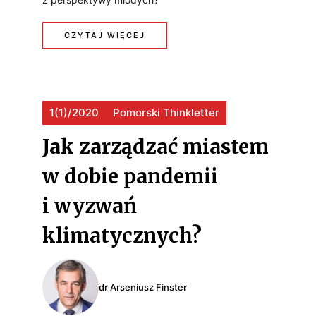
:
CZYTAJ WIĘCEJ
N
M
I
Ł
E
1(1)/2020
Pomorski Thinkletter
O
S
D
T
Jak zarządzać miastem
Z
A
w dobie pandemii
I
B
i wyzwań
–
I
klimatycznych?
J
L
A
N
dr Arseniusz Finster
K
Y
W
M