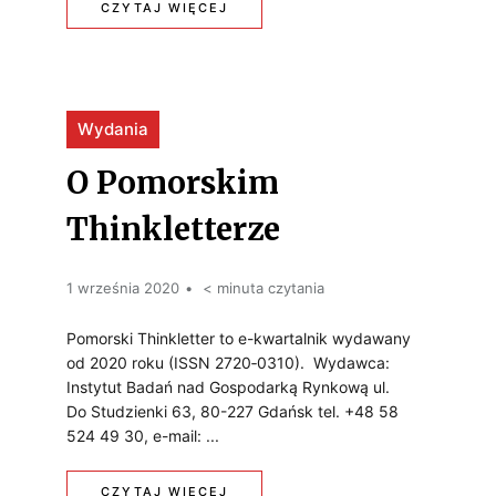
R
:
CZYTAJ WIĘCEJ
L
U
S
A
C
T
M
H
Wydania
A
N
O
N
O Pomorskim
I
M
M
Thinkletterze
E
O
A
J
Ś
Ł
1 września 2020
< minuta czytania
S
C
Y
Pomorski Thinkletter to e-kwartalnik wydawany
Z
od 2020 roku (ISSN 2720‑0310). Wydawca:
I
C
Y
Instytut Badań nad Gospodarką Rynkową ul.
?
H
Do Studzienki 63, 80-227 Gdańsk tel. +48 58
C
524 49 30, e-mail: ...
M
H
I
:
CZYTAJ WIĘCEJ