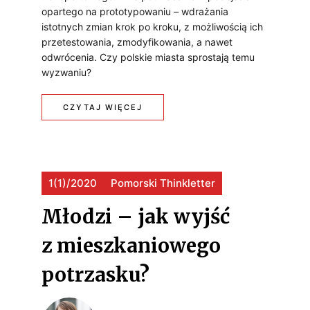
opartego na prototypowaniu – wdrażania
istotnych zmian krok po kroku, z możliwością ich
przetestowania, zmodyfikowania, a nawet
odwrócenia. Czy polskie miasta sprostają temu
wyzwaniu?
:
CZYTAJ WIĘCEJ
J
A
1(1)/2020
Pomorski Thinkletter
K
Z
Młodzi – jak wyjść
A
z mieszkaniowego
R
potrzasku?
Z
Ą