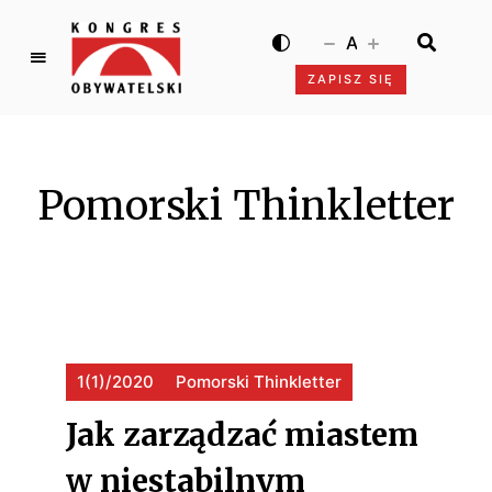
A
ZAPISZ SIĘ
K
o
n
g
Pomorski Thinkletter
r
e
s
O
b
y
w
1(1)/2020
Pomorski Thinkletter
a
t
Jak zarządzać miastem
e
l
w niestabilnym