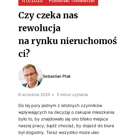
1(1)/2020
Pomorski Thinkletter
Z
M
E
A
Czy czeka nas
W
S
rewolucja
M
K
na rynku nieruchomoś
D
I
U
ci?
O
A
?
B
S
I
Sebastian Ptak
T
E
O
6 września 2020
3 minut czytania
P
,
Do tej pory jednym z istotnych czynników
A
W
wpływających na decyzję o zakupie mieszkania
N
było to, by znajdowało się ono blisko miejsca
S
naszej pracy, bądź chociaż, by dojazd do biura
D
był dogodny. Teraz wszystko może ulec
P