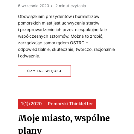
6 września 2020
2 minut czytania
Y
Ś
Obowiązkiem prezydentów i burmistrzów
J
W
pomorskich miast jest uchwycenie sterów
i przeprowadzenie ich przez niespokojne fale
Ś
I
współczesnych sztormów. Można to zrobić,
zarządzając samorządem OSTRO –
Ć
E
odpowiedzialnie, skutecznie, twórczo, racjonalnie
Z
C
i odważnie.
I
:
CZYTAJ WIĘCEJ
M
E
J
I
?
A
E
1(1)/2020
Pomorski Thinkletter
K
S
Z
Moje miasto, wspólne
Z
A
plany
K