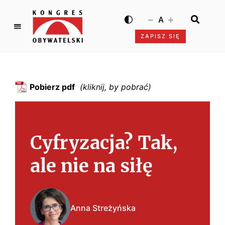
A
ZAPISZ SIĘ
K
o
n
g
Pobierz pdf
r
e
s
O
Cyfryzacja? Tak,
b
y
ale nie na siłę
w
a
t
e
Anna Streżyńska
l