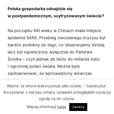
Polska gospodarka odnajdzie się
w postpandemicznym, scyfryzowanym świecie?
Na początku XXI wieku w Chinach miała miejsce
epidemia SARS. Przebieg ówczesnego kryzysu był
bardzo podobny do tego, co obserwujemy dzisiaj,
lecz był ograniczony wyłącznie do Państwa
Środka – czyli jednak
de facto
do miliarda ludzi
i ogromnej połaci świata. Można było
zaobserwować, że wprowadzony wówczas
lockdown gospodarki doprowadził najpierw
Ważne: ta strona wykorzystuje pliki cookie - "ciasteczka".
do zatrzymania wielu procesów, a następnie
Korzystanie z niej bez zmiany ustawień przeglądarki oznacza
do gwałtownej cyfryzacji. Już niecały rok
zgodę na ich użycie.
po zakończeniu pandemii Chiny doświadczyły
Więcej informacji
tutaj
.
Zamknij
natomiast lawinowego rozwoju gospodarczego.