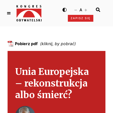
A
ZAPISZ SIĘ
K
o
n
g
Pobierz pdf
r
e
s
O
Unia Europejska
b
y
– rekonstrukcja
w
a
albo śmierć?
t
e
l