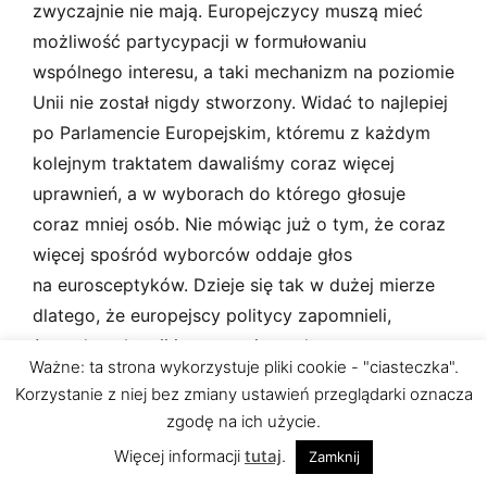
zwyczajnie nie mają. Europejczycy muszą mieć
możliwość partycypacji w formułowaniu
wspólnego interesu, a taki mechanizm na poziomie
Unii nie został nigdy stworzony. Widać to najlepiej
po Parlamencie Europejskim, któremu z każdym
kolejnym traktatem dawaliśmy coraz więcej
uprawnień, a w wyborach do którego głosuje
coraz mniej osób. Nie mówiąc już o tym, że coraz
więcej spośród wyborców oddaje głos
na eurosceptyków. Dzieje się tak w dużej mierze
dlatego, że europejscy politycy zapomnieli,
że w demokracji interesy nie są dane,
Ważne: ta strona wykorzystuje pliki cookie - "ciasteczka".
lecz są wypadkową oczekiwań społecznych, które
Korzystanie z niej bez zmiany ustawień przeglądarki oznacza
mogą się zmieniać i do których realizacji są oni
zgodę na ich użycie.
desygnowani przez swój elektorat. A pojęcie
Więcej informacji
tutaj
.
Zamknij
interesu to nie kwestia ekspertów,