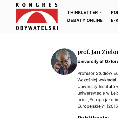
THINKLETTER
PO
DEBATY ONLINE
E-
K
o
n
prof. Jan Ziel
g
r
University of Oxfor
e
Profesor Studiów Eu
s
Wcześniej wykładał
O
University Institute
b
uniwersytecie w Leid
y
m.in. „Europa jako 
w
Europejskiej?” (2015
a