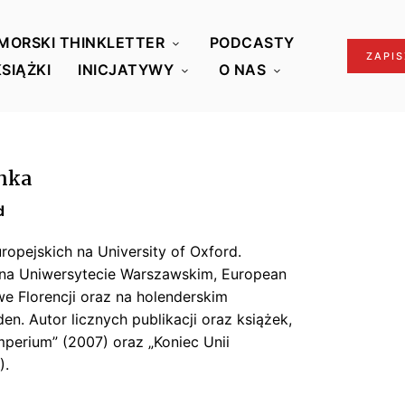
MORSKI THINKLETTER
PODCASTY
ZAPIS
KSIĄŻKI
INICJATYWY
O NAS
onka
d
ropejskich na University of Oxford.
 na Uniwersytecie Warszawskim, European
 we Florencji oraz na holenderskim
en. Autor licznych publikacji oraz książek,
imperium” (2007) oraz „Koniec Unii
).