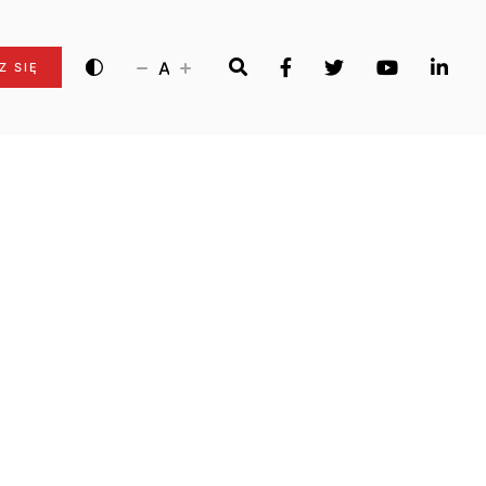
A
Z SIĘ