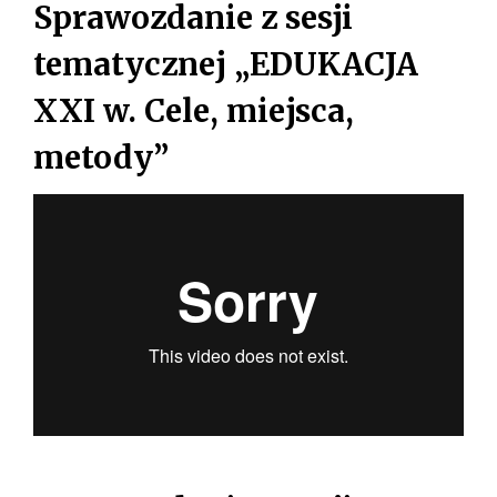
s
Sprawozdanie z sesji
k
tematycznej „EDUKACJA
i
XXI w. Cele, miejsca,
metody”