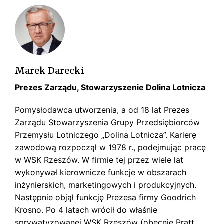
s
k
i
Marek Darecki
Prezes Zarządu, Stowarzyszenie Dolina Lotnicza
Pomysłodawca utworzenia, a od 18 lat Prezes
Zarządu Stowarzyszenia Grupy Przedsiębiorców
Przemysłu Lotniczego „Dolina Lotnicza”. Karierę
zawodową rozpoczął w 1978 r., podejmując pracę
w WSK Rzeszów. W firmie tej przez wiele lat
wykonywał kierownicze funkcje w obszarach
inżynierskich, marketingowych i produkcyjnych.
Następnie objął funkcję Prezesa firmy Goodrich
Krosno. Po 4 latach wrócił do właśnie
sprywatyzowanej WSK Rzeszów (obecnie Pratt