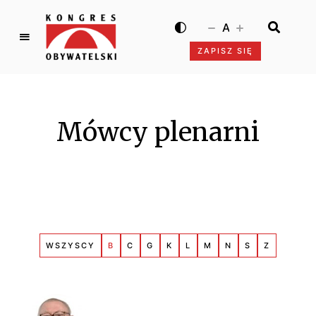
A
ZAPISZ SIĘ
K
o
n
g
Mówcy plenarni
r
e
s
O
b
y
w
WSZYSCY
B
C
G
K
L
M
N
S
Z
a
t
e
l