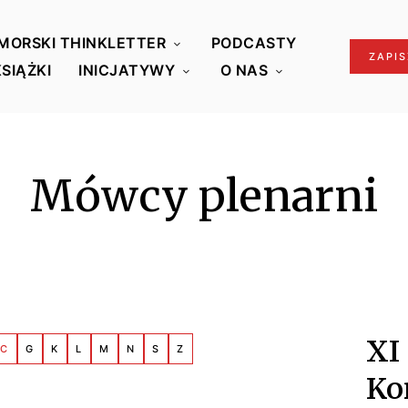
MORSKI THINKLETTER
PODCASTY
ZAPIS
KSIĄŻKI
INICJATYWY
O NAS
Mówcy plenarni
XI
C
G
K
L
M
N
S
Z
Ko