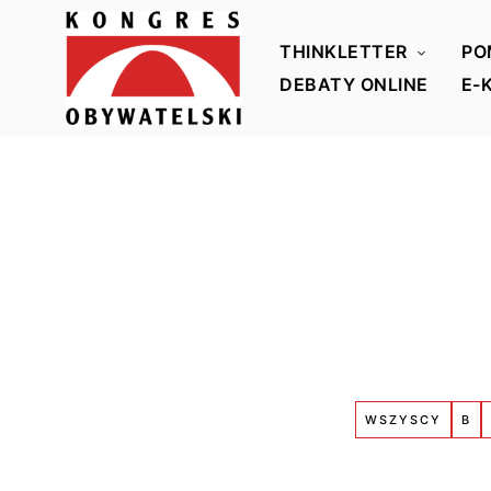
THINKLETTER
PO
DEBATY ONLINE
E-
K
o
n
g
r
e
s
O
b
y
WSZYSCY
B
w
a