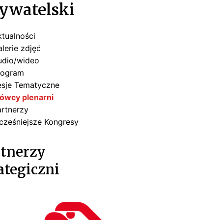
ywatelski
tualności
lerie zdjęć
udio/wideo
rogram
esje Tematyczne
ówcy plenarni
artnerzy
cześniejsze Kongresy
tnerzy
ategiczni