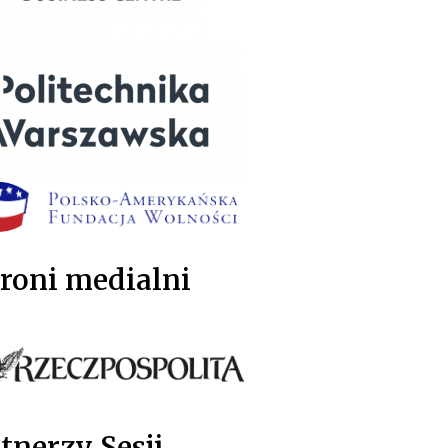
roni medialni
tnerzy Sesji