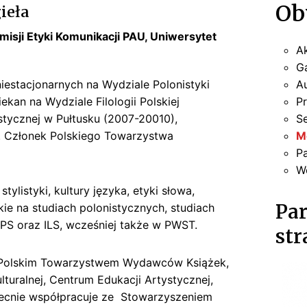
Ob
ieła
isji Etyki Komunikacji PAU, Uniwersytet
Ak
Ga
iestacjonarnych na Wydziale Polonistyki
A
ekan na Wydziale Filologii Polskiej
P
tycznej w Pułtusku (2007-20010),
S
 Członek Polskiego Towarzystwa
M
P
W
tylistyki, kultury języka, etyki słowa,
Par
kie na studiach polonistycznych, studiach
S oraz ILS, wcześniej także w PWST.
str
Polskim Towarzystwem Wydawców Książek,
lturalnej, Centrum Edukacji Artystycznej,
ecnie współpracuje ze Stowarzyszeniem