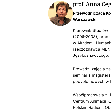
t
prof. Anna Ceg
e
Przewodnicząca Kom
ls
Warszawski
k
i
Kierownik Studiów n
(2006-2008), prodzi
w Akademii Humanis
rzeczoznawca MEN.
Językoznawczego.
Prowadzi zajęcia ze s
seminaria magisters
podyplomowych w IP
Współpracowała z 
Centrum Animacji Ku
Polskim Radiem. Ob