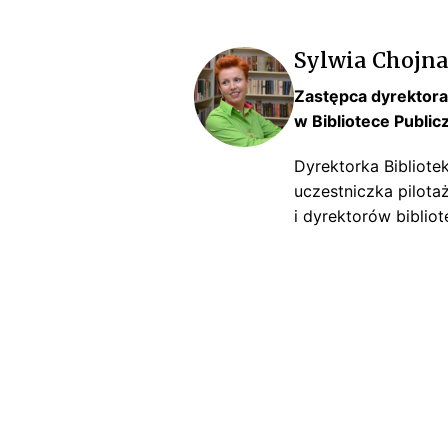
Sylwia Chojn
Zastępca dyrektora/
w Bibliotece Public
Dyrektorka Bibliotek
uczestniczka pilota
i dyrektorów bibliot