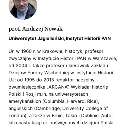
s
k
i
prof. Andrzej Nowak
Uniwersytet Jagielloński, Instytut Historii PAN
Ur. w 1960 r. w Krakowie; historyk, profesor
zwyczajny w Instytucie Historii PAN w Warszawie,
od 2004 r. także profesor i kierownik Zakładu
Dziejów Europy Wschodniej w Instytucie Historii
UJ; od 1995 do 2013 redaktor naczelny
dwumiesięcznika „ARCANA”. Wykładał historię
Polski i Rosji m.in. na uniwersytetach
amerykańskich (Columbia, Harvard, Rice),
angielskich (Cambridge, University College of
London), a także w Brnie, Tokio i Dublinie. Autor
kilkunastu książek poświęconych dziejom Polski