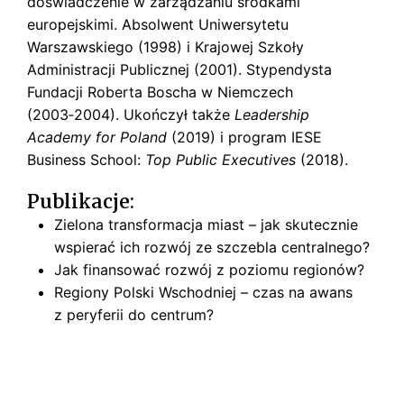
doświadczenie w zarządzaniu środkami
s
k
europejskimi. Absolwent Uniwersytetu
i
Warszawskiego (1998) i Krajowej Szkoły
Administracji Publicznej (2001). Stypendysta
Fundacji Roberta Boscha w Niemczech
(2003‑2004). Ukończył także
Leadership
Academy for Poland
(2019) i program IESE
Business School:
Top Public Executives
(2018).
Publikacje:
Zielona transformacja miast – jak skutecznie
wspierać ich rozwój ze szczebla centralnego?
Jak finansować rozwój z poziomu regionów?
Regiony Polski Wschodniej – czas na awans
z peryferii do centrum?