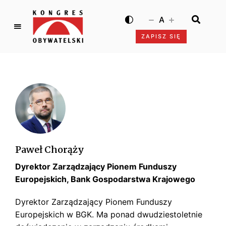
A
ZAPISZ SIĘ
K
o
n
g
r
e
s
O
b
Paweł Chorąży
y
Dyrektor Zarządzający Pionem Funduszy
w
a
Europejskich, Bank Gospodarstwa Krajowego
t
Dyrektor Zarządzający Pionem Funduszy
e
Europejskich w BGK. Ma ponad dwudziestoletnie
l