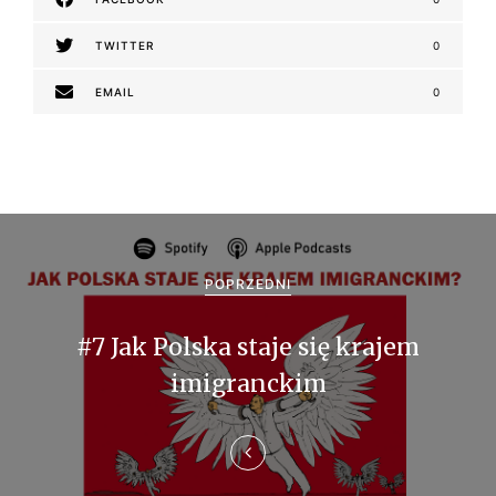
TWITTER
0
EMAIL
0
N
a
POPRZEDNI
w
#7 Jak Polska staje się krajem
i
imigranckim
g
a