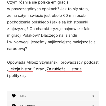
s
Czym różniła się polska emigracja
k
w poszczególnych epokach? Jak to się stało,
i
że na całym świecie jest około 60 mln osób
pochodzenia polskiego i jakie są ich stosunki
z ojczyzną? Co charakteryzuje najnowsze fale
migracji Polaków? Dlaczego na Islandii
i w Norwegii jesteśmy najliczniejszą mniejszością
narodową?
Opowiada Miłosz Szymański, prowadzący podcast
„
Lekcja historii
” oraz „
Za rubieżą. Historia
i polityka
„.
LIKE
0
FACEBOOK
0