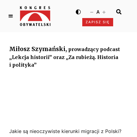
A
ZAPISZ SIĘ
K
o
n
Miłosz Szymański,
prowadzący podcast
g
r
„Lekcja historii” oraz „Za rubieżą. Historia
e
i polityka”
s
O
b
y
w
a
t
e
l
Jakie są nieoczywiste kierunki migracji z Polski?