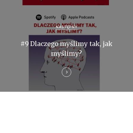
c
j
a
NASTĘPNY
w
#9 Dlaczego myślimy tak, jak
p
myślimy?
i
s
u