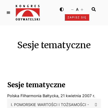
A
ZAPISZ SIĘ
K
o
n
g
Sesje tematyczne
r
e
s
O
b
y
w
Sesje tematyczne
a
t
Polska Filharmonia Bałtycka, 21 kwietnia 2007 r.
e
l
I. POMORSKIE WARTOŚCI I TOŻSAMOŚCI -