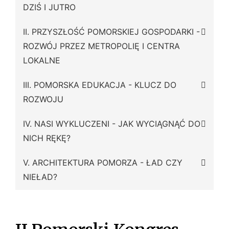
s
DZIŚ I JUTRO
k
i
II. PRZYSZŁOŚĆ POMORSKIEJ GOSPODARKI -
ROZWÓJ PRZEZ METROPOLIĘ I CENTRA
LOKALNE
III. POMORSKA EDUKACJA - KLUCZ DO
ROZWOJU
IV. NASI WYKLUCZENI - JAK WYCIĄGNĄĆ DO
NICH RĘKĘ?
V. ARCHITEKTURA POMORZA - ŁAD CZY
NIEŁAD?