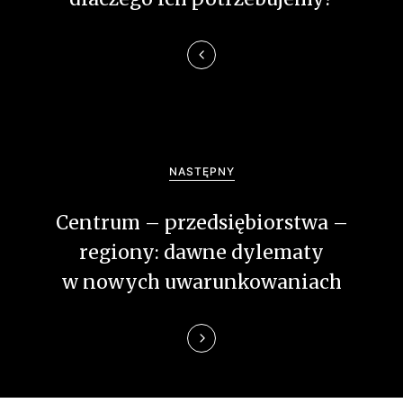
g
a
c
j
a
NASTĘPNY
w
Centrum – przedsiębiorstwa –
p
regiony: dawne dylematy
i
w nowych uwarunkowaniach
s
u