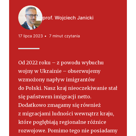
s
k
i
prof. Wojciech Janicki
17 lipca 2023
7 minut czytania
Od 2022 roku – z powodu wybuchu
wojny w Ukrainie – obserwujemy
wzmożony napływ imigrantów
do Polski. Nasz kraj nieoczekiwanie stał
się państwem imigracji netto.
Dodatkowo zmagamy się również
z migracjami ludności wewnątrz kraju,
które pogłębiają regionalne różnice
rozwojowe. Pomimo tego nie posiadamy