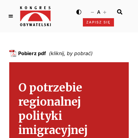
A
ZAPISZ SIĘ
K
o
n
g
Pobierz pdf
r
e
s
O
O potrzebie
b
y
regionalnej
w
a
polityki
t
e
imigracyjnej
l