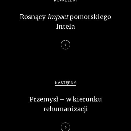
POPRZEDNI
w
Rosnący
impact
pomorskiego
i
Intela
g
a
c
j
a
NASTĘPNY
w
Przemysł – w kierunku
p
rehumanizacji
i
s