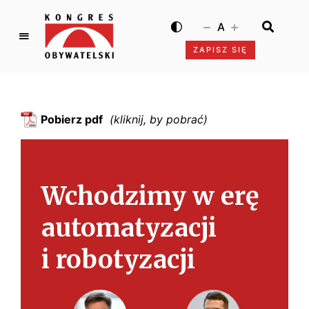
A
ZAPISZ SIĘ
K
o
n
g
Pobierz pdf
r
e
s
O
Wchodzimy w erę
b
y
automatyzacji
w
a
i robotyzacji
t
e
l