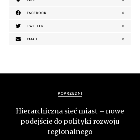
FACEBOOK
0
TWITTER
0
EMAIL
0
N
a
POPRZEDNI
w
Hierarchiczna sieć miast – nowe
i
podejście do polityki rozwoju
g
regionalnego