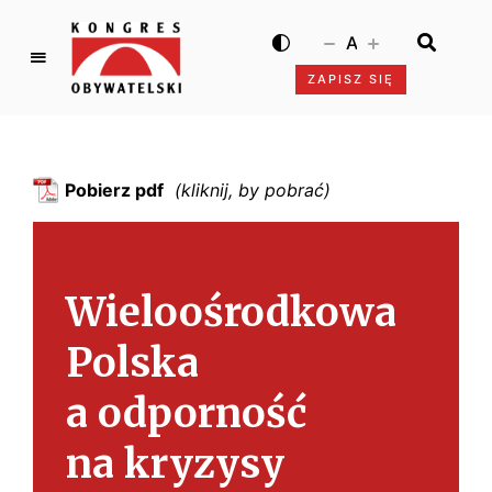
A
ZAPISZ SIĘ
K
o
n
g
Pobierz pdf
r
e
s
O
Wieloośrodkowa
b
y
Polska
w
a
a odporność
t
e
na kryzysy
l