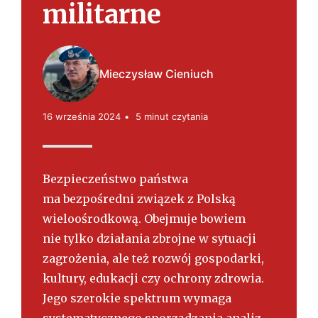
s
militarne
k
i
Mieczysław Cieniuch
16 września 2024
5 minut czytania
Bezpieczeństwo państwa
ma bezpośredni związek z Polską
wieloośrodkową. Obejmuje bowiem
nie tylko działania zbrojne w sytuacji
zagrożenia, ale też rozwój gospodarki,
kultury, edukacji czy ochrony zdrowia.
Jego szerokie spektrum wymaga
systematycznego sporządzania analiz