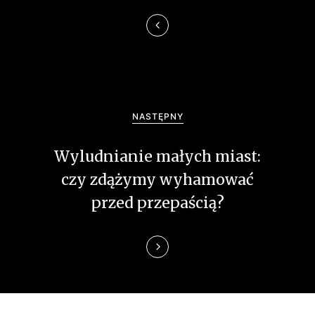
a
c
j
a
w
NASTĘPNY
p
Wyludnianie małych miast:
i
czy zdążymy wyhamować
przed przepaścią?
s
u