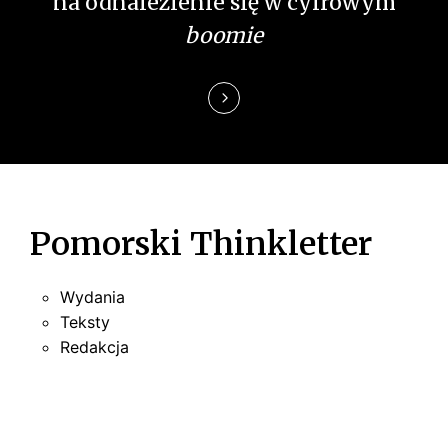
na odnalezienie się w cyfrowym
i
boomie
s
u
Pomorski Thinkletter
Wydania
Teksty
Redakcja