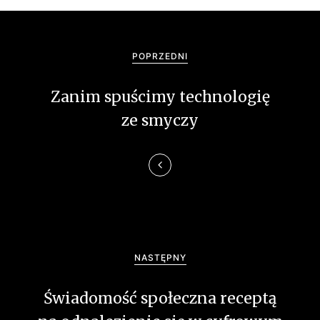
N
a
POPRZEDNI
w
Zanim spuścimy technologię
i
ze smyczy
g
a
c
j
a
NASTĘPNY
w
Świadomość społeczna receptą
p