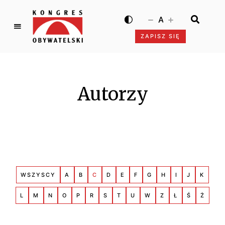
A
ZAPISZ SIĘ
K
o
n
g
Autorzy
r
e
s
O
b
y
w
WSZYSCY
A
B
C
D
E
F
G
H
I
J
K
a
t
L
M
N
O
P
R
S
T
U
W
Z
Ł
Ś
Ż
e
l