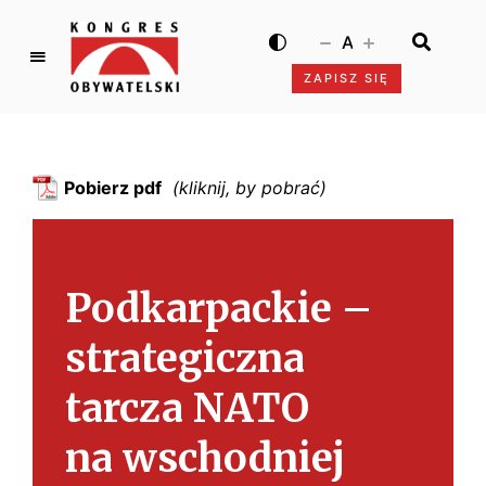
A
ZAPISZ SIĘ
K
o
n
g
Pobierz pdf
r
e
s
O
Podkarpackie –
b
y
strategiczna
w
a
tarcza NATO
t
e
na wschodniej
l