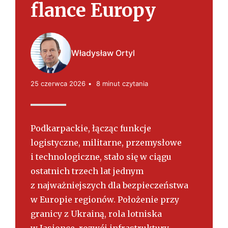
s
flance Europy
k
i
Władysław Ortyl
25 czerwca 2026
8 minut czytania
Podkarpackie, łącząc funkcje
logistyczne, militarne, przemysłowe
i technologiczne, stało się w ciągu
ostatnich trzech lat jednym
z najważniejszych dla bezpieczeństwa
w Europie regionów. Położenie przy
granicy z Ukrainą, rola lotniska
w Jasionce, rozwój infrastruktury