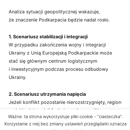
Analiza sytuacji geopolitycznej wskazuje,
że znaczenie Podkarpacia będzie nadal rosło.
1. Scenariusz stabilizacji i integracji
W przypadku zakończenia wojny i integracji
Ukrainy z Unią Europejską Podkarpackie może
stać się głównym centrum logistycznym
i inwestycyjnym podczas procesu odbudowy
Ukrainy.
2. Scenariusz utrzymania napięcia
Jeżeli konflikt pozostanie nierozstrzygnięty, region
nadal będzie pełnił funkcję zaplecza militarnego
Ważne: ta strona wykorzystuje pliki cookie - "ciasteczka".
NATO, co zwiększy znaczenie inwestycji
Korzystanie z niej bez zmiany ustawień przeglądarki oznacza
w infrastrukturę obronną.