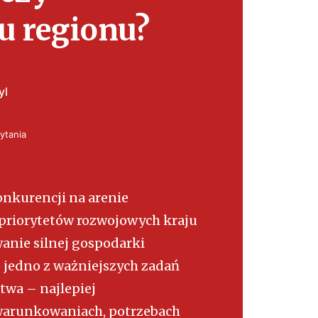
u regionu?
yl
ytania
onkurencji na arenie
priorytetów rozwojowych kraju
wanie silnej gospodarki
o jedno z ważniejszych zadań
wa – najlepiej
arunkowaniach, potrzebach