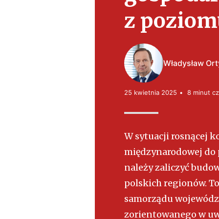
t
z poziom
e
ls
k
i
Władysław Ort
25 kwietnia 2025
8 minut cz
W sytuacji rosnącej k
międzynarodowej do 
należy zaliczyć budo
polskich regionów. T
samorządu województ
zorientowanego w uw