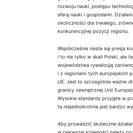
rozwoju nauki, postępu technolo
sferą nauki i gospodarki. Działa
okoliczności dla trwałego, zró
konkurencyjnej pozycji regionu.
Współcześnie nasila się presja k
i to nie tylko w skali Polski, a
województwa rywalizują zarówno 
i z regionami tych europejskich p
UE. Jest to szczególnie ważne d
granicy zewnętrznej Unii Europej
Wysokie standardy przyjęte w p
ta niejednokrotnie jest bardzo w
Aby prowadzić skuteczne działa
w pierwszej kolejności należy p