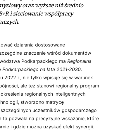
zemysłowy oraz wyższe niż średnio
B+R i sieciowanie współpracy
rczych.
ktować działania dostosowane
Szczególne znaczenie wśród dokumentów
jewództwa Podkarpackiego ma
Regionalna
a Podkarpackiego na lata 2021-2030
.
u 2022 r., nie tylko wpisuje się w warunek
spójności, ale też stanowi regionalny program
kreślenia regionalnych inteligentnych
chnologii, stworzono matrycę
 poszczególnych uczestników gospodarczego
a ta pozwala na precyzyjne wskazanie, które
nie i gdzie można uzyskać efekt synergii.