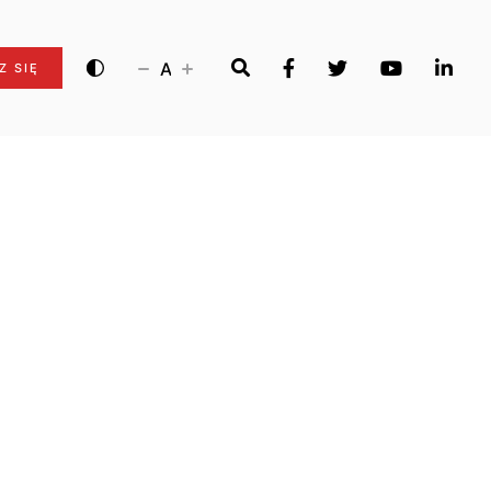
A
Z SIĘ