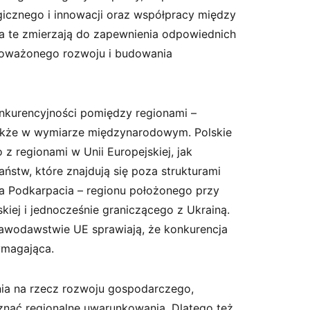
gicznego i innowacji oraz współpracy między
nia te zmierzają do zapewnienia odpowiednich
wnoważonego rozwoju i budowania
onkurencyjności pomiędzy regionami –
le także w wymiarze międzynarodowym. Polskie
z regionami w Unii Europejskiej, jak
aństw, które znajdują się poza strukturami
la Podkarpacia – regionu położonego przy
skiej i jednocześnie graniczącego z Ukrainą.
rawodawstwie UE sprawiają, że konkurencja
ymagająca.
nia na rzecz rozwoju gospodarczego,
oznać regionalne uwarunkowania.
Dlatego też