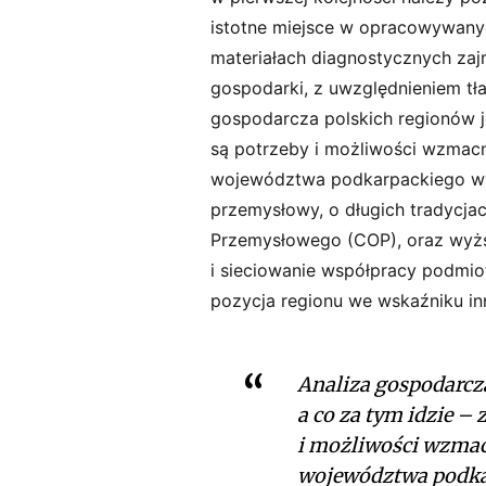
istotne miejsce w opracowywan
materiałach diagnostycznych zajm
gospodarki, z uwzględnieniem tła
gospodarcza polskich regionów j
są potrzeby i możliwości wzmac
województwa podkarpackiego wyr
przemysłowy, o długich tradycja
Przemysłowego (COP), oraz wyższ
i sieciowanie współpracy podmi
pozycja regionu we wskaźniku in
Analiza gospodarcza
a co za tym idzie –
i możliwości wzmac
województwa podka