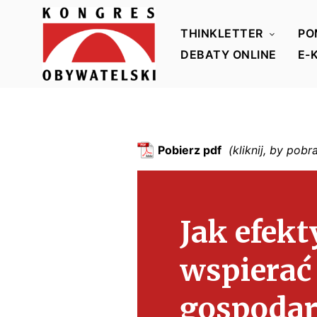
THINKLETTER
PO
DEBATY ONLINE
E-
K
o
n
g
Pobierz pdf
r
e
s
Jak efek
O
b
wspierać
y
w
gospodar
a