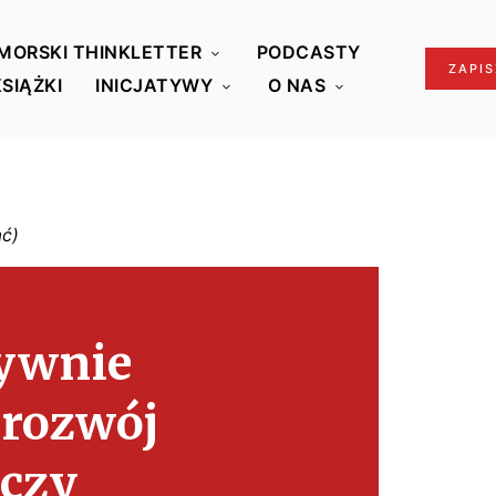
MORSKI THINKLETTER
PODCASTY
ZAPIS
KSIĄŻKI
INICJATYWY
O NAS
tywnie
 rozwój
czy