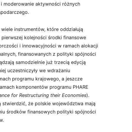
łań i moderowanie aktywności różnych
spodarczego.
iele instrumentów, które oddziałują
pierwszej kolejności środki finansowe
orczości i innowacyjności w ramach alokacji
lnych, finansowanych z polityki spójności
ądzają samodzielnie już trzecią edycją
iej uczestniczyły we wdrażaniu
mach programu krajowego, a jeszcze
w ramach komponentów programu PHARE
ance for Restructuring their Economies
).
 stwierdzić, że polskie województwa mają
u środków finansowych polityki spójności
w.