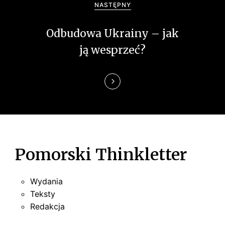
w
NASTĘPNY
p
Odbudowa Ukrainy – jak
i
ją wesprzeć?
s
u
Pomorski Thinkletter
Wydania
Teksty
Redakcja