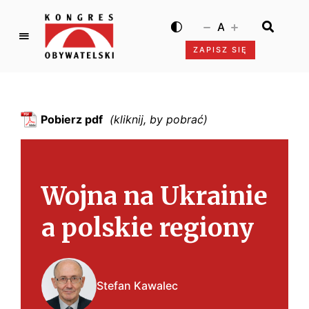
A
ZAPISZ SIĘ
K
o
n
g
Pobierz pdf
r
e
s
O
Wojna na Ukrainie
b
y
a polskie regiony
w
a
t
e
Stefan Kawalec
l