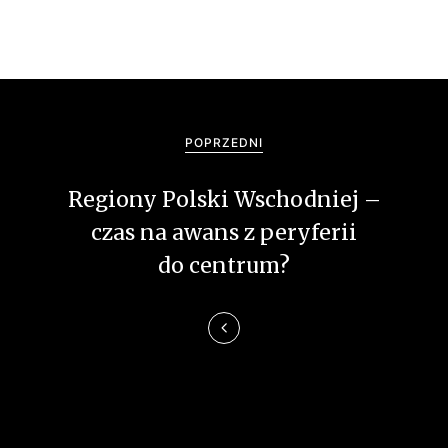
N
a
POPRZEDNI
w
Regiony Polski Wschodniej –
i
czas na awans z peryferii
g
do centrum?
a
c
j
a