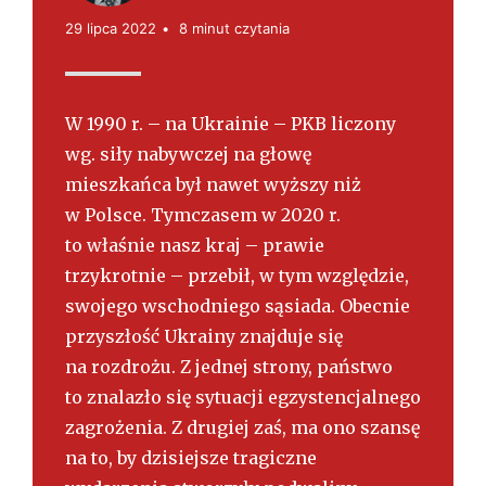
s
k
29 lipca 2022
8 minut czytania
i
W 1990 r. – na Ukrainie – PKB liczony
wg. siły nabywczej na głowę
mieszkańca był nawet wyższy niż
w Polsce. Tymczasem w 2020 r.
to właśnie nasz kraj – prawie
trzykrotnie – przebił, w tym względzie,
swojego wschodniego sąsiada. Obecnie
przyszłość Ukrainy znajduje się
na rozdrożu. Z jednej strony, państwo
to znalazło się sytuacji egzystencjalnego
zagrożenia. Z drugiej zaś, ma ono szansę
na to, by dzisiejsze tragiczne