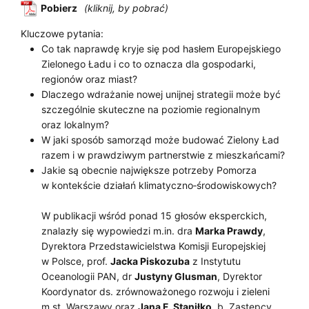
Pobierz
Kluczowe pytania:
Co tak naprawdę kryje się pod hasłem Europejskiego
Zielonego Ładu i co to oznacza dla gospodarki,
regionów oraz miast?
Dlaczego wdrażanie nowej unijnej strategii może być
szczególnie skuteczne na poziomie regionalnym
oraz lokalnym?
W jaki sposób samorząd może budować Zielony Ład
razem i w prawdziwym partnerstwie z mieszkańcami?
Jakie są obecnie największe potrzeby Pomorza
w kontekście działań klimatyczno­‑środowiskowych?
W publikacji wśród ponad 15 głosów eksperckich,
znalazły się wypowiedzi m.in. dra
Marka Prawdy
,
Dyrektora Przedstawicielstwa Komisji Europejskiej
w Polsce, prof.
Jacka Piskozuba
z Instytutu
Oceanologii PAN, dr
Justyny Glusman
, Dyrektor
Koordynator ds. zrównoważonego rozwoju i zieleni
m.st. Warszawy oraz
Jana F. Staniłko
, b. Zastępcy