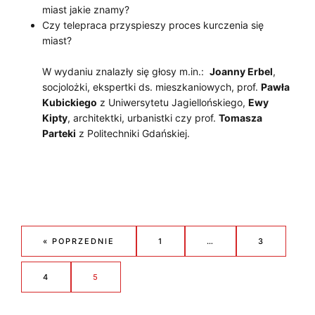
miast jakie znamy?
Czy telepraca przyspieszy proces kurczenia się
miast?
W wydaniu znalazły się głosy m.in.:
Joanny Erbel
,
socjolożki, ekspertki ds. mieszkaniowych, prof.
Pawła
Kubickiego
z Uniwersytetu Jagiellońskiego,
Ewy
Kipty
, architektki, urbanistki czy prof.
Tomasza
Parteki
z Politechniki Gdańskiej.
« POPRZEDNIE
1
…
3
4
5