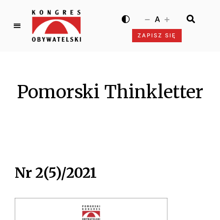
A
ZAPISZ SIĘ
K
o
n
g
Pomorski Thinkletter
r
e
s
O
b
y
w
Nr 2(5)/2021
a
t
e
l