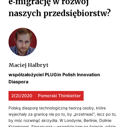
e‑migrację w rozwój
e
E
naszych przedsiębiorstw?
G
c
O
z
e
N
k
I
a
n
E
a
Maciej Halbryt
s
e
C
współzałożyciel PLUGin Polish Innovation
r
Diaspora
Z
a
E
p
2(2)/2020
Pomorski Thinkletter
r
K
Polską diasporę technologiczną tworzą osoby, które
a
A
wyjechały za granicę nie po to, by „przetrwać”, lecz po to,
c
by móc rozwinąć skrzydła. W Londynie, Berlinie, Dolinie
y
N
Krzemowej, Singapurze – wszędzie tam na świecie, gdzie