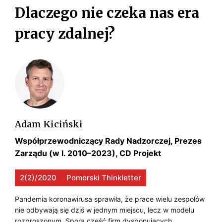
s
Dlaczego nie czeka nas era
k
i
pracy zdalnej?
Adam Kiciński
Współprzewodniczący Rady Nadzorczej, Prezes
Zarządu (w l. 2010–2023), CD Projekt
2(2)/2020
Pomorski Thinkletter
Pandemia koronawirusa sprawiła, że prace wielu zespołów
nie odbywają się dziś w jednym miejscu, lecz w modelu
rozproszonym. Spora część firm dysponujących