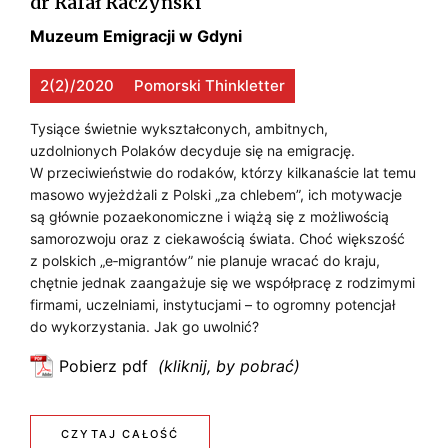
dr Rafał Raczyński
‑
r
Muzeum Emigracji w Gdyni
M
o
z
2(2)/2020
Pomorski Thinkletter
I
w
G
Tysiące świetnie wykształconych, ambitnych,
ó
uzdolnionych Polaków decyduje się na emigrację.
j
R
W przeciwieństwie do rodaków, którzy kilkanaście lat temu
n
A
masowo wyjeżdżali z Polski „za chlebem”, ich motywacje
a
są głównie pozaekonomiczne i wiążą się z możliwością
C
s
samorozwoju oraz z ciekawością świata. Choć większość
z
z polskich „e‑migrantów” nie planuje wracać do kraju,
J
y
chętnie jednak zaangażuje się we współpracę z rodzimymi
Ę
firmami, uczelniami, instytucjami – to ogromny potencjał
c
do wykorzystania. Jak go uwolnić?
h
W
p
Pobierz pdf
:
r
J
z
R
a
e
:
CZYTAJ CAŁOŚĆ
O