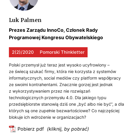
d
N
4
ł
O
u
Luk Palmen
.
L
g
Prezes Zarządu InnoCo, Członek Rady
0
o
O
Programowej Kongresu Obywatelskiego
f
D
G
a
L
2(2)/2020
Pomorski Thinkletter
l
I
A
o
Polski przemysł już teraz jest wysoko ucyfrowiony –
C
w
ze świecą szukać firmy, która nie korzysta z systemów
D
e
informatycznych, social mediów czy platform współpracy
Z
Ł
ze swoimi kontrahentami. Znacznie gorzej jest jednak
j
N
z wykorzystywaniem przez nie rozwiązań
k
U
technologicznych przemysłu 4.0. Dla jakiego typu
Y
o
przedsiębiorstw stanowią dziś one „być albo nie być”, a dla
G
n
C
których są one zupełnie bezwartościowe? Co najczęściej
k
O
blokuje ich wdrożenie w organizacjach?
H
u
F
Pobierz pdf
r
?
: