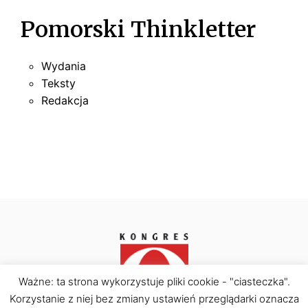
M
b
j
Pomorski Thinkletter
N
Y
i
e
o
C
s
S
r
Wydania
t
Y
Ł
s
Teksty
z
t
J
Redakcja
–
w
t
N
J
y
O
A
m
Ś
K
4
C
J
.
I
0
E
?
P
S
R
T
Ważne: ta strona wykorzystuje pliki cookie - "ciasteczka".
Z
Korzystanie z niej bez zmiany ustawień przeglądarki oznacza
Z
Kongres Obywatelski © Copyright 2026. All rights