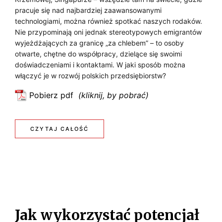
z
pracuje się nad najbardziej zaawansowanymi
A
d
technologiami, można również spotkać naszych rodaków.
a
S
Nie przypominają oni jednak stereotypowych emigrantów
l
wyjeżdżających za granicę „za chlebem” – to osoby
E
n
otwarte, chętne do współpracy, dzielące się swoimi
doświadczeniami i kontaktami. W jaki sposób można
e
R
włączyć je w rozwój polskich przedsiębiorstw?
j
A
?
Pobierz pdf
:
P
J
R
a
:
CZYTAJ CAŁOŚĆ
k
A
J
w
C
ł
A
Y
ą
K
c
Z
z
W
D
Jak wykorzystać potencjał
y
Ł