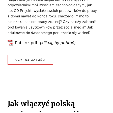
odpowiednimi możliwościami technologicznymi, jak
np. CD Projekt, wysłało swoich pracowników do pracy
z domu nawet do końca roku. Dlaczego, mimo to,
nie czeka nas era pracy zdalnej? Czy należy zabronić
profilowania użytkowników przez social media? Jak
edukować do świadomego poruszania się w sieci?
Pobierz pdf
:
D
l
:
CZYTAJ CAŁOŚĆ
a
D
c
z
L
e
A
g
o
C
Jak włączyć polską
n
Z
i