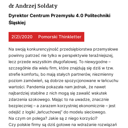
j
A
R
dr Andrzej Soldaty
a
Ć
Dyrektor Centrum Przemysłu 4.0 Politechniki
Z
ł
Śląskiej
P
e
E
m
O
D
2(2)/2020
Pomorski Thinkletter
i
T
g
S
Na swoją konkurencyjność przedsiębiorstwa przemysłowe
r
E
powinny patrzeć nie tylko w perspektywie teraźniejszej,
I
a
lecz przede wszystkim długofalowej. To niewygodne –
N
n
Ę
szczególnie dla wielu firm, które znajdują się dziś w tzw.
t
C
strefie komfortu, bo mają stałych partnerów, niezmienny
B
ó
poziom zamówień, są dobrze spozycjonowane w łańcuchu
J
wartości. Pandemia pokazała nam jednak, że nawet
w
I
najbardziej stabilne z nich mogą się zawalić wskutek
t
A
O
zdarzenia szokowego. Mając to na uwadze, znacznie
e
Ł
bezpieczniej – a zarazem korzystniej ekonomicznie – jest
R
c
odejść z logiki „łańcuchowej” do modelu sieciowego.
E
h
S
Na czym on polega? Jakie są z niego korzyści?
n
Czy polskie firmy są dziś gotowe na wdrażanie rozwiązań
M
T