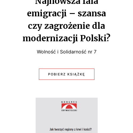
Najnowsza fala
A
emigracji – szansa
C
czy zagrożenie dla
J
modernizacji Polski?
A
O
Wolność i Solidarność nr 7
B
S
POBIERZ KSIĄŻKĘ
:
Z
N
A
A
R
J
Ó
N
W
O