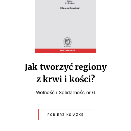
W
W
I
S
E
Z
J
A
S
F
K
A
Jak tworzyć regiony
I
L
C
z krwi i kości?
A
H
Wolność i Solidarność nr 6
E
?
M
POBIERZ KSIĄŻKĘ
I
:
G
J