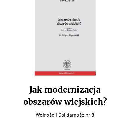
s
k
i
Jak modernizacja
obszarów wiejskich?
Wolność i Solidarność nr 8