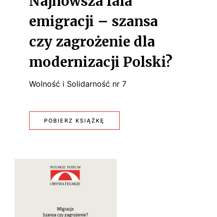
Najnowsza fala
U
emigracji – szansa
R
czy zagrożenie dla
A
modernizacji Polski?
D
L
Wolność i Solidarność nr 7
A
S
POBIERZ KSIĄŻKĘ
:
K
N
O
A
K
J
U
N
C
O