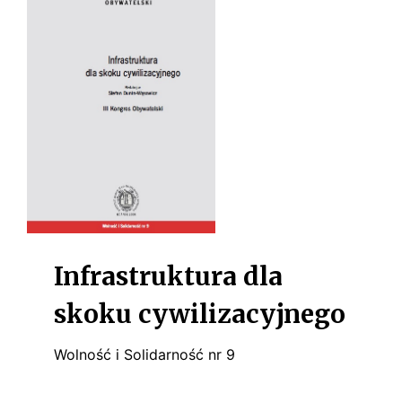
s
k
i
Infrastruktura dla
skoku cywilizacyjnego
Wolność i Solidarność nr 9