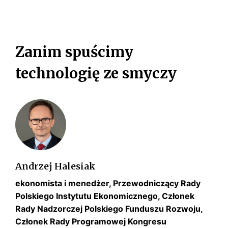
s
A
w
i
Z
i
ę
e
Ł
w
O
Zanim spuścimy
c
O
z
c
D
technologię ze smyczy
y
W
y
N
ć
f
I
t
A
r
E
e
o
L
c
w
C
h
E
y
Z
n
m
Z
o
Andrzej Halesiak
Y
b
I
l
o
ekonomista i menedżer, Przewodniczący Rady
Ć
o
o
E
Polskiego Instytutu Ekonomicznego, Członek
g
T
m
Rady Nadzorczej Polskiego Funduszu Rozwoju,
N
i
i
E
Członek Rady Programowej Kongresu
c