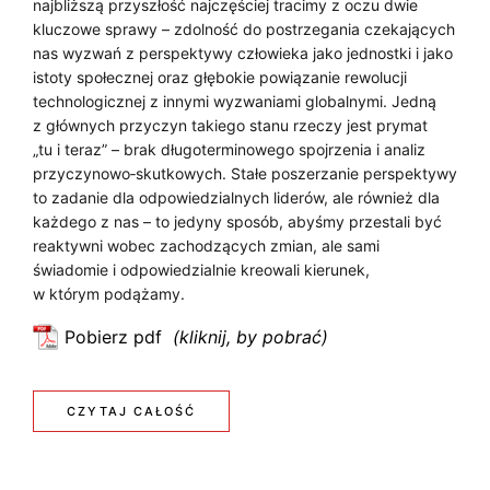
p
najbliższą przyszłość najczęściej tracimy z oczu dwie
t
kluczowe sprawy – zdolność do postrzegania czekających
C
nas wyzwań z perspektywy człowieka jako jednostki i jako
ą
istoty społecznej oraz głębokie powiązanie rewolucji
Z
n
technologicznej z innymi wyzwaniami globalnymi. Jedną
a
N
z głównych przyczyn takiego stanu rzeczy jest prymat
„tu i teraz” – brak długoterminowego spojrzenia i analiz
A
o
przyczynowo­‑skutkowych. Stałe poszerzanie perspektywy
d
R
to zadanie dla odpowiedzialnych liderów, ale również dla
n
każdego z nas – to jedyny sposób, abyśmy przestali być
E
reaktywni wobec zachodzących zmian, ale sami
a
świadomie i odpowiedzialnie kreowali kierunek,
l
C
w którym podążamy.
e
E
z
Pobierz pdf
:
P
i
U
e
T
c
n
:
CZYTAJ CAŁOŚĆ
z
Ą
i
U
ł
e
N
o
C