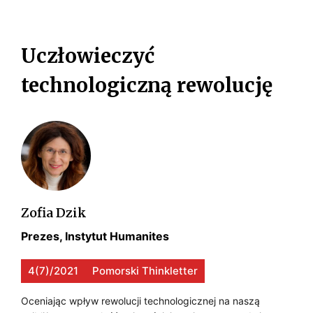
I
m
H
o
A
N
Uczłowieczyć
ś
D
ć
O
technologiczną rewolucję
s
O
L
p
M
O
o
O
ł
G
e
Ś
I
c
Ć
z
E
n
Zofia Dzik
S
a
Prezes, Instytut Humanites
P
r
e
O
4(7)/2021
Pomorski Thinkletter
c
Ł
e
Oceniając wpływ rewolucji technologicznej na naszą
E