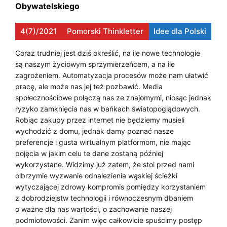
I
e
Obywatelskiego
C
z
E
n
H
4(7)/2021
Pomorski Thinkletter
Idee dla Polski
ą
S
N
r
Coraz trudniej jest dziś określić, na ile nowe technologie
I
e
są naszym życiowym sprzymierzeńcem, a na ile
O
w
Ę
zagrożeniem. Automatyzacja procesów może nam ułatwić
L
pracę, ale może nas jej też pozbawić. Media
o
W
społecznościowe połączą nas ze znajomymi, niosąc jednak
l
O
ryzyko zamknięcia nas w bańkach światopoglądowych.
u
Robiąc zakupy przez internet nie będziemy musieli
G
c
C
wychodzić z domu, jednak damy poznać nasze
j
I
preferencje i gusta wirtualnym platformom, nie mając
Y
ę
pojęcia w jakim celu te dane zostaną później
C
wykorzystane. Widzimy już zatem, że stoi przed nami
F
Z
olbrzymie wyzwanie odnalezienia wąskiej ścieżki
R
wytyczającej zdrowy kompromis pomiędzy korzystaniem
N
z dobrodziejstw technologii i równoczesnym dbaniem
O
o ważne dla nas wartości, o zachowanie naszej
Ą
podmiotowości. Zanim więc całkowicie spuścimy postęp
W