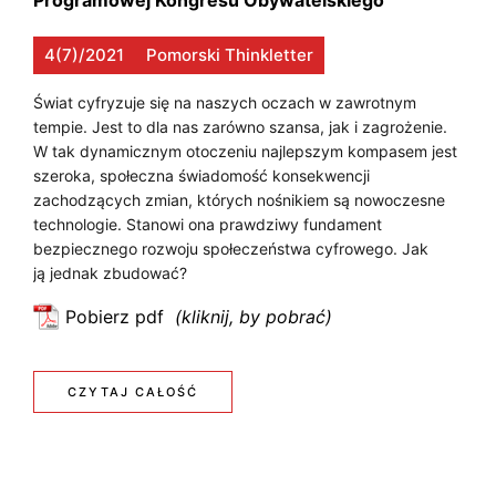
Programowej Kongresu Obywatelskiego
A
e
C
t
4(7)/2021
Pomorski Thinkletter
e
J
Świat cyfryzuje się na naszych oczach w zawrotnym
c
A
tempie. Jest to dla nas zarówno szansa, jak i zagrożenie.
h
W tak dynamicznym otoczeniu najlepszym kompasem jest
n
A
szeroka, społeczna świadomość konsekwencji
o
zachodzących zmian, których nośnikiem są nowoczesne
l
technologie. Stanowi ona prawdziwy fundament
o
N
bezpiecznego rozwoju społeczeństwa cyfrowego. Jak
g
ją jednak zbudować?
O
i
Pobierz pdf
e
W
:
Ś
E
w
:
CZYTAJ CAŁOŚĆ
T
i
Ś
a
E
d
W
C
o