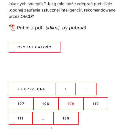
z
lokalnych specyfik? Jaką rolę może odegrać podejście
O
y
„godnej zaufania sztucznej inteligencji”, rekomendowane
przez OECD?
G
I
Pobierz pdf
:
Ę
K
o
Z
:
CZYTAJ CAŁOŚĆ
d
E
K
e
k
O
s
S
D
e
t
M
E
« POPRZEDNIE
1
…
y
Y
K
c
107
108
109
110
z
C
S
n
111
…
139
Z
E
y