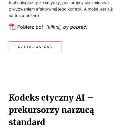
R
technologiczny ze smyczy, postarajmy się zmierzyć
Y
z wyzwaniem efektywnej jego kontroli. A może jest już
E
na to za późno?
M
W
Pobierz pdf
B
:
O
Z
O
L
a
:
CZYTAJ CAŁOŚĆ
O
n
U
Z
i
M
C
m
A
I
s
J
N
E
p
Ę
u
I
Kodeks etyczny AI –
ś
M
c
prekursorzy narzucą
i
S
m
standard
P
y
U