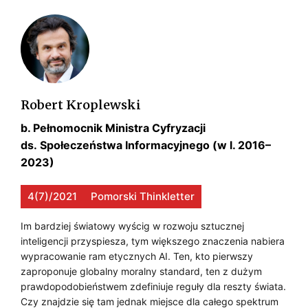
t
e
Ś
c
C
h
n
I
o
M
Robert Kroplewski
l
o
Y
b. Pełnomocnik Ministra Cyfryzacji
g
ds. Społeczeństwa Informacyjnego (w l. 2016–
T
i
2023)
E
ę
z
4(7)/2021
Pomorski Thinkletter
C
e
H
Im bardziej światowy wyścig w rozwoju sztucznej
inteligencji przyspiesza, tym większego znaczenia nabiera
s
N
wypracowanie ram etycznych AI. Ten, kto pierwszy
m
zaproponuje globalny moralny standard, ten z dużym
O
y
prawdopodobieństwem zdefiniuje reguły dla reszty świata.
c
L
Czy znajdzie się tam jednak miejsce dla całego spektrum