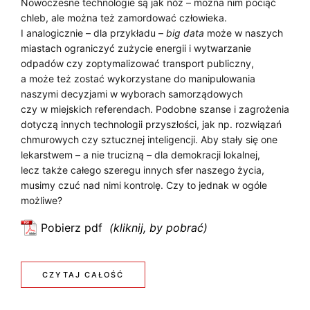
Nowoczesne technologie są jak nóż – można nim pociąć
chleb, ale można też zamordować człowieka.
I analogicznie – dla przykładu –
big data
może w naszych
miastach ograniczyć zużycie energii i wytwarzanie
odpadów czy zoptymalizować transport publiczny,
a może też zostać wykorzystane do manipulowania
naszymi decyzjami w wyborach samorządowych
czy w miejskich referendach. Podobne szanse i zagrożenia
dotyczą innych technologii przyszłości, jak np. rozwiązań
chmurowych czy sztucznej inteligencji. Aby stały się one
lekarstwem – a nie trucizną – dla demokracji lokalnej,
lecz także całego szeregu innych sfer naszego życia,
musimy czuć nad nimi kontrolę. Czy to jednak w ogóle
możliwe?
Pobierz pdf
:
L
o
:
CZYTAJ CAŁOŚĆ
k
L
a